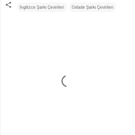
İngilizce Şarkı Çevirileri
Oxlade Şarkı Çevirileri
Y
o
r
u
m
l
a
r