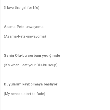
(I love this girl for life)
Asama-Pete-unwayoma
(Asama-Pete-unwayoma)
Senin Olu-bu çorbanı yediğimde
(It's when I eat your Olu-bu soup)
Duyularım kaybolmaya başlıyor
(My senses start to fade)