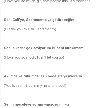
(I love you so much, girl, that people think it's madness)
Seni Cali'ye, Sacramento'ya götüreceğim
(I'll take you to Cali, Sacramento)
Seni o kadar çok seviyorum ki, seni bırakamam
(I love you so much, I can't let you go)
Aklımda ve ruhumda, sen bedelsiz yaşıyorsun
(You live rent-free in my mind and soul)
Senin meseleye yorum yapacağım, kızım