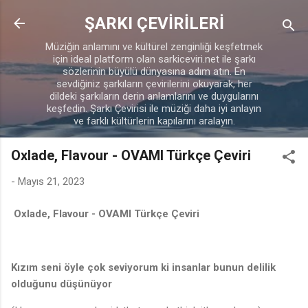
Ana içeriğe atla
ŞARKI ÇEVİRİLERİ
Müziğin anlamını ve kültürel zenginliği keşfetmek
için ideal platform olan sarkiceviri.net ile şarkı
sözlerinin büyülü dünyasına adım atın. En
sevdiğiniz şarkıların çevirilerini okuyarak, her
dildeki şarkıların derin anlamlarını ve duygularını
keşfedin. Şarkı Çevirisi ile müziği daha iyi anlayın
ve farklı kültürlerin kapılarını aralayın.
Oxlade, Flavour - OVAMI Türkçe Çeviri
-
Mayıs 21, 2023
Oxlade, Flavour - OVAMI Türkçe Çeviri
Kızım seni öyle çok seviyorum ki insanlar bunun delilik
olduğunu düşünüyor