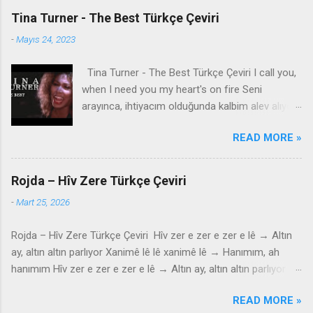
Tina Turner - The Best Türkçe Çeviri
-
Mayıs 24, 2023
Tina Turner - The Best Türkçe Çeviri I call you,
when I need you my heart's on fire Seni
arayınca, ihtiyacım olduğunda kalbim alev alıyor
You come to me, come to me, wild and wild
READ MORE »
Bana geliyorsun, bana geliyorsun, vahşi vahşi
You come to me Bana geliyorsun Give me
everything I need İhtiyacım olan her şeyi bana
Rojda – Hîv Zere Türkçe Çeviri
ver Give me a lifetime of promises and a world
-
Mart 25, 2026
of dreams Bana ömür boyu sözler ve düşler
dünyası ver Speak the language of love like you
Rojda – Hîv Zere Türkçe Çeviri Hîv zer e zer e zer e lê → Altın
know what it means Aşk dilini konuş, ne anlama
ay, altın altın parlıyor Xanimê lê lê xanimê lê → Hanımım, ah
geldiğini biliyormuş gibi And it can't be wrong,
hanımım Hîv zer e zer e zer e lê → Altın ay, altın altın parlıyor
take my heart Ve yanlış olamaz, kalbimi al And
Xanimê lê lê ya minê lê → Hanımım, benim hanımım Mala rindê
make it strong, baby Ve onu güçlü kıl, bebeğim
READ MORE »
li hember e lê → Güzelin evi karşıdadır Xanimê lê lê xanimê lê →
You're simply the best Sen sadece en iyisisin