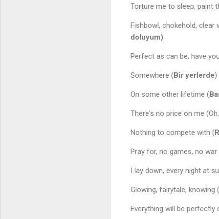
Torture me to sleep, paint th
Fishbowl, chokehold, clear wa
doluyum)
Perfect as can be, have yo
Somewhere (
Bir yerlerde
)
On some other lifetime (
Ba
There's no price on me (Oh,
Nothing to compete with (
R
Pray for, no games, no war 
I lay down, every night at s
Glowing, fairytale, knowing 
Everything will be perfectly