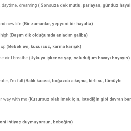
g, daytime, dreaming (
Sonsuza dek mutlu, parlayan, gündüz hayall
nd new life (
Bir zamanlar, yepyeni bir hayatta)
high (
Başım dik olduğumda anladım galiba)
 up (
Bebek evi, kusursuz, karma karışık)
e air I breathe (
Uykuya işkence yap, soluduğum havayı boyayın)
ter, I'm full (
Balık kasesi, boğazda sıkışma, kirli su, tümüyle
ur way with me (
Kusursuz olabilmek için, istediğin gibi davran ba
eni ihtiyaç duymuyorsun, bebeğim)