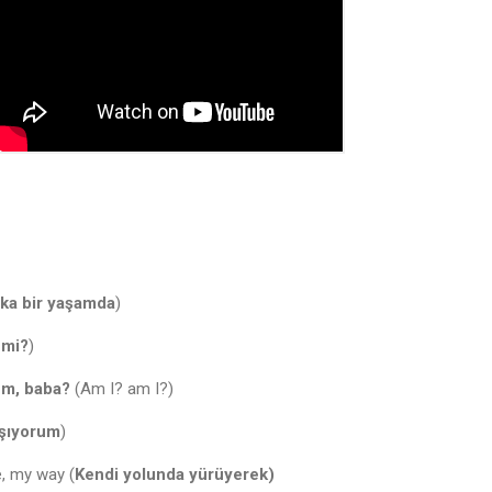
ka bir yaşamda
)
 mi?
)
um, baba?
(Am I? am I?)
şıyorum
)
, my way (
Kendi yolunda yürüyerek)