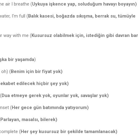
e air I breathe (
Uykuya işkence yap, soluduğum havayı boyayın)
ter, I'm full (
Balık kasesi, boğazda sıkışma, berrak su, tümüyle
ur way with me (
Kusursuz olabilmek için, istediğin gibi davran ba
şka bir yaşamda
)
 oh) (
Benim için bir fiyat yok)
ekabet edilecek hiçbir şey yok)
(
Dua etmeye gerek yok, oyunlar yok, savaşlar yok)
unset (
Her gece gün batımında yatıyorum)
(
Parlayan, masalsı, bilerek)
 complete (
Her şey kusursuz bir şekilde tamamlanacak)