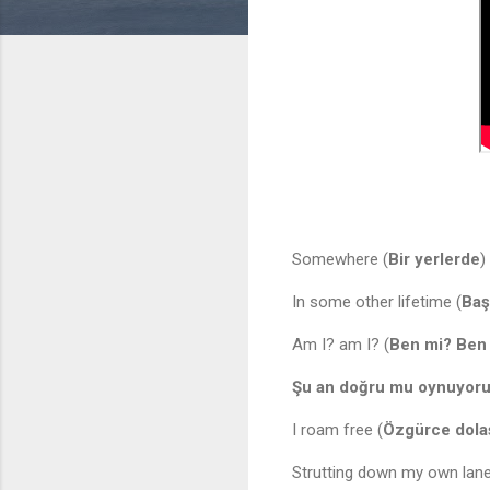
Somewhere (
Bir yerlerde
)
In some other lifetime (
Baş
Am I? am I? (
Ben mi? Ben
Şu an doğru mu oynuyor
I roam free (
Özgürce dola
Strutting down my own lane