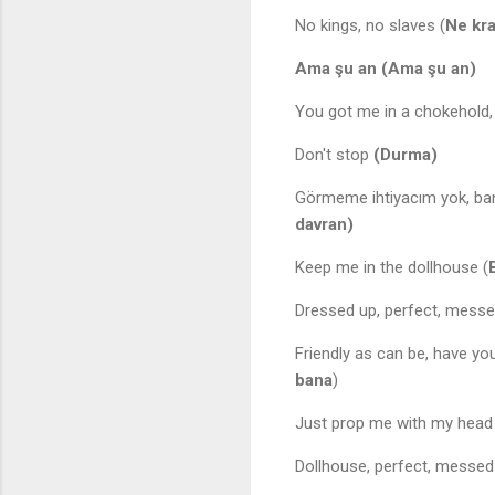
No kings, no slaves (
Ne kra
Ama şu an (Ama şu an)
You got me in a chokehold, 
Don't stop
(Durma)
Görmeme ihtiyacım yok, bana
davran)
Keep me in the dollhouse (
Dressed up, perfect, messe
Friendly as can be, have yo
bana
)
Just prop me with my head 
Dollhouse, perfect, messed