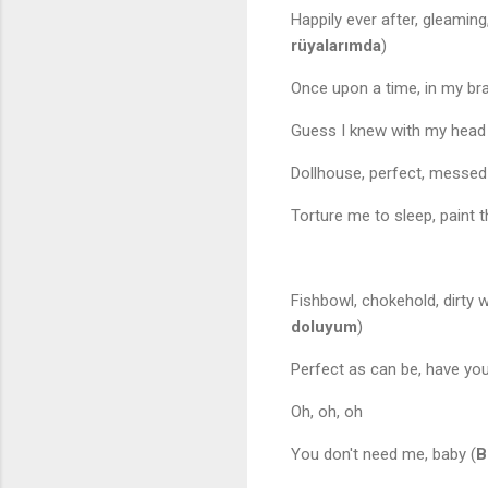
Happily ever after, gleamin
rüyalarımda
)
Once upon a time, in my bra
Guess I knew with my head 
Dollhouse, perfect, messed
Torture me to sleep, paint th
Fishbowl, chokehold, dirty wa
doluyum
)
Perfect as can be, have yo
Oh, oh, oh
You don't need me, baby (
B