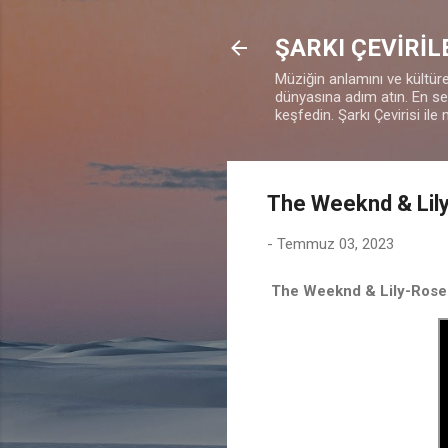
ŞARKI ÇEVİRİL
Müziğin anlamını ve kültürel
dünyasına adım atın. En sevd
keşfedin. Şarkı Çevirisi ile 
The Weeknd & Lily
-
Temmuz 03, 2023
The Weeknd & Lily-Rose 