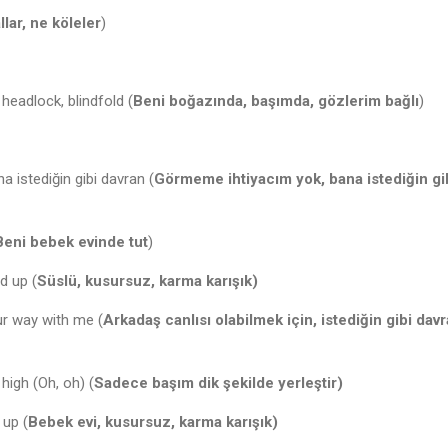
llar, ne köleler
)
headlock, blindfold (
Beni boğazında, başımda, gözlerim bağlı
)
 istediğin gibi davran (
Görmeme ihtiyacım yok, bana istediğin gi
Beni bebek evinde tut
)
d up (
Süslü, kusursuz, karma karışık)
ur way with me (
Arkadaş canlısı olabilmek için, istediğin gibi dav
high (Oh, oh) (
Sadece başım dik şekilde yerleştir)
 up (
Bebek evi, kusursuz, karma karışık)