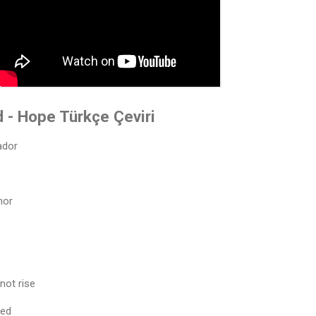
- Hope Türkçe Çeviri
ador
hor
not rise
zed