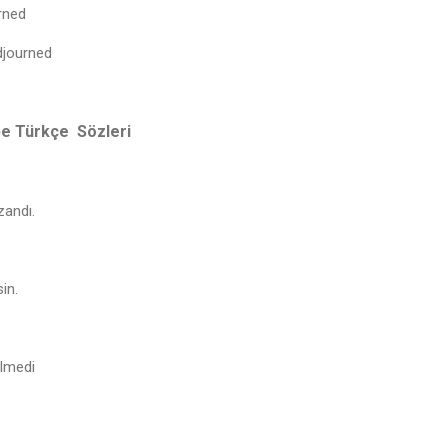
rned
adjourned
e Türkçe Sözleri
zandı.
in.
lmedi