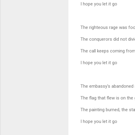
I hope you let it go
The righteous rage was fool
The conquerors did not div
The call keeps coming from
I hope you let it go
The embassy's abandoned
The flag that flew is on the
The painting burned, the s
I hope you let it go