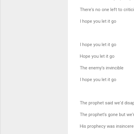
There's no one left to critic
I hope you let it go
I hope you let it go
Hope you let it go
The enemy's invincible
I hope you let it go
The prophet said we'd disa
The prophet's gone but we're
His prophecy was insincere