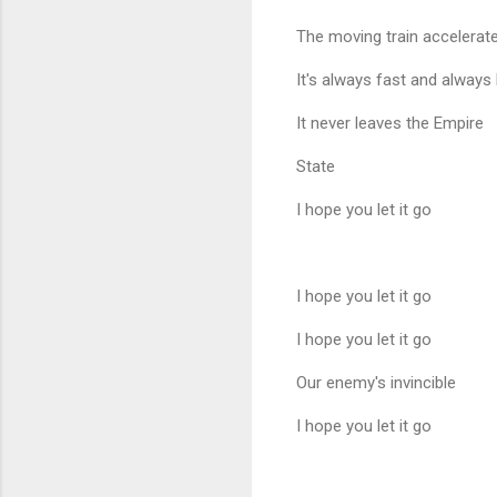
The moving train accelerat
It's always fast and always 
It never leaves the Empire
State
I hope you let it go
I hope you let it go
I hope you let it go
Our enemy's invincible
I hope you let it go