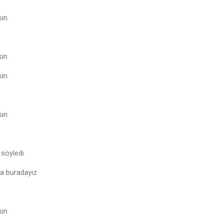
in.
in.
in.
in.
söyledi.
la buradayız
in.