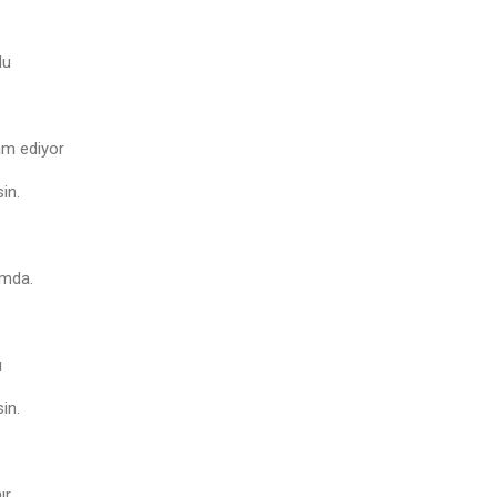
du
am ediyor
in.
umda.
u
in.
ır