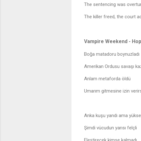
The sentencing was overtu
The killer freed, the court 
Vampire Weekend - Hop
Boğa matadoru boynuzladı
Amerikan Ordusu savaşı ka
Anlam metaforda öldü
Umarım gitmesine izin verirs
Anka kuşu yandı ama yükse
Şimdi vücudun yarısı felçli
Eleştirecek kimse kalmadı.