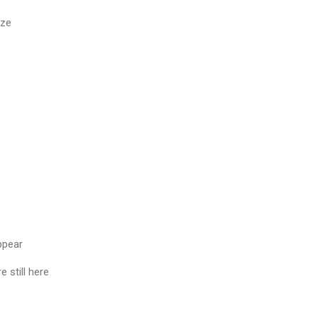
ize
ppear
 still here