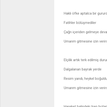
Haklı öfke aptalca bir gurur
Fatihler bölüşmediler
Çağrı içeriden gelmeye dev
Umarım gitmesine izin verirs
Elçilik artık terk edilmiş dur
Dalgalanan bayrak yerde
Resim yandı, heykel boğuld
Umarım gitmesine izin verirs
Hareket halindeki tren hızlan