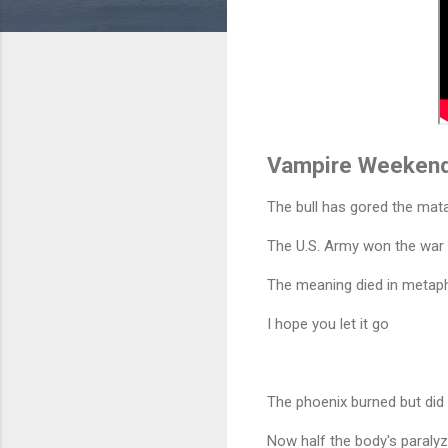
Vampire Weekend 
The bull has gored the mat
The U.S. Army won the war
The meaning died in metap
I hope you let it go
The phoenix burned but did 
Now half the body's paraly