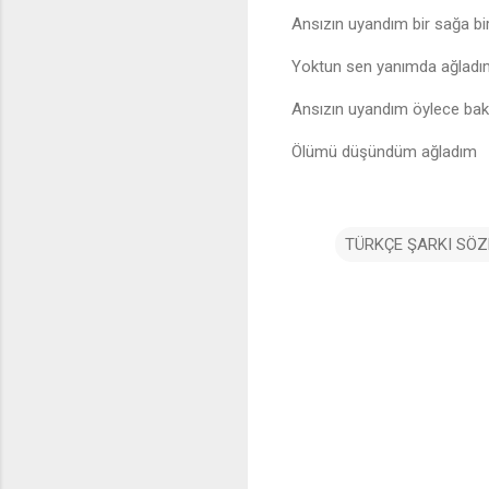
Ansızın uyandım bir sağa bi
Yoktun sen yanımda ağladı
Ansızın uyandım öylece ba
Ölümü düşündüm ağladım
TÜRKÇE ŞARKI SÖZ
Y
o
r
u
m
l
a