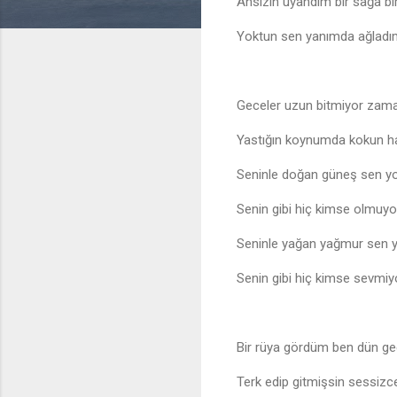
Ansızın uyandım bir sağa bi
Yoktun sen yanımda ağladı
Geceler uzun bitmiyor za
Yastığın koynumda kokun h
Seninle doğan güneş sen y
Senin gibi hiç kimse olmuyo
Seninle yağan yağmur sen 
Senin gibi hiç kimse sevmiy
Bir rüya gördüm ben dün g
Terk edip gitmişsin sessizc