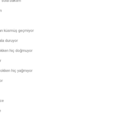
r sola baktım
m
man küsmüş geçmiyor
ala duruyor
okken hiç doğmuyor
r
yokken hiç yağmıyor
or
ece
e