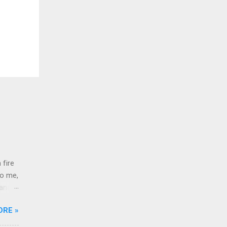
 fire
to me,
Bana
 a
ORE »