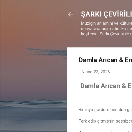
ŞARKI ÇEVİRİL
Müziğin anlamını ve kültürel
dünyasına adım atın. En sevd
keşfedin. Şarkı Çevirisi ile 
Damla Arıcan & Em
-
Nisan 23, 2026
Damla Arıcan & E
Bir rüya gördüm ben dün g
Terk edip gitmişsin sessizc