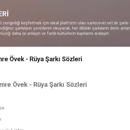
Ana içeriğe atla
ERİ
 zenginliği keşfetmek için ideal platform olan sarkiceviri.net ile şarkı
iğiniz şarkıların çevirilerini okuyarak, her dildeki şarkıların derin anla
müziği daha iyi anlayın ve farklı kültürlerin kapılarını aralayın.
re Övek - Rüya Şarkı Sözleri
mre Övek - Rüya Şarkı Sözleri
ece
e