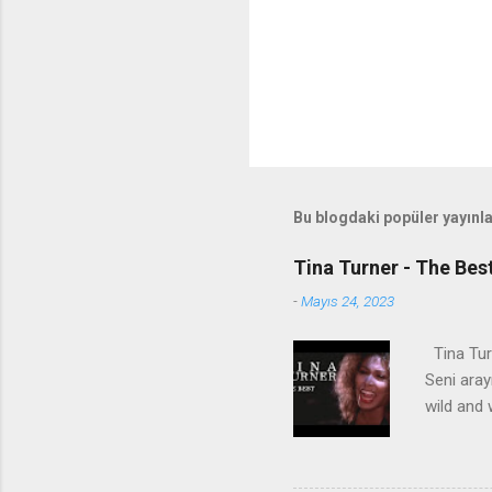
Bu blogdaki popüler yayınl
Tina Turner - The Bes
-
Mayıs 24, 2023
Tina Turn
Seni aray
wild and 
geliyorsu
lifetime
dünyası v