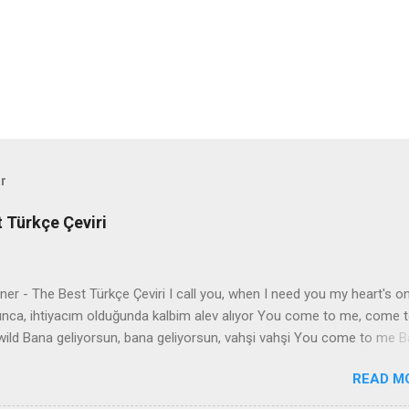
ar
t Türkçe Çeviri
er - The Best Türkçe Çeviri I call you, when I need you my heart's on
ınca, ihtiyacım olduğunda kalbim alev alıyor You come to me, come 
wild Bana geliyorsun, bana geliyorsun, vahşi vahşi You come to me 
n Give me everything I need İhtiyacım olan her şeyi bana ver Give me
READ M
 of promises and a world of dreams Bana ömür boyu sözler ve düşler
er Speak the language of love like you know what it means Aşk dilini