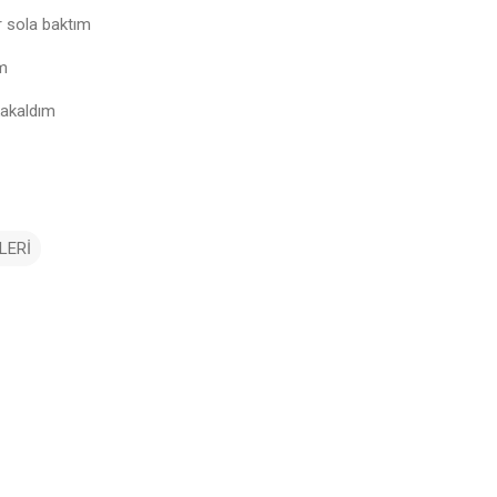
r sola baktım
m
kakaldım
LERİ