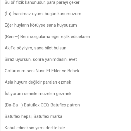
Bu bi' fizik kanunudur, para parayı çeker
(İ-i) İnanılmaz uyum, bugün kusursuzum
Eğer huyların kötüyse sana huysuzum
(Beni—) Beni sorgulama eğer eşlik ediceksen
Akif'e söyliyim, sana bilet bulsun
Biraz uyursun, sonra yanımdasın, evet
Götürürüm seni Nusr-Et Etiler ve Bebek
Asla huyum değildir paraları ezmek
İstiyorum seninle müzeleri gezmek
(Ba-Ba—) Batuflex CEO, Batuflex patron
Batuflex hepsi, Batuflex marka
Kabul ediceksin yirmi dörtte bile