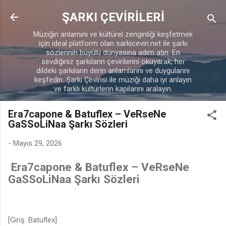
Ana içeriğe atla
ŞARKI ÇEVİRİLERİ
Müziğin anlamını ve kültürel zenginliği keşfetmek
için ideal platform olan sarkiceviri.net ile şarkı
sözlerinin büyülü dünyasına adım atın. En
sevdiğiniz şarkıların çevirilerini okuyarak, her
dildeki şarkıların derin anlamlarını ve duygularını
keşfedin. Şarkı Çevirisi ile müziği daha iyi anlayın
ve farklı kültürlerin kapılarını aralayın.
Era7capone & Batuflex – VeRseNe
GaSSoLiNaa Şarkı Sözleri
-
Mayıs 29, 2026
Era7capone & Batuflex – VeRseNe
GaSSoLiNaa Şarkı Sözleri
[Giriş: Batuflex]