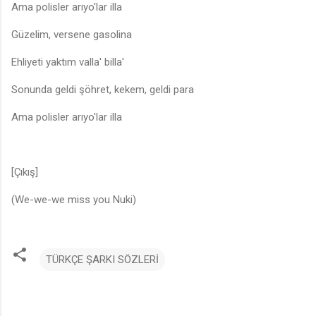
Ama polisler arıyo'lar illa
Güzelim, versene gasolina
Ehliyeti yaktım valla' billa'
Sonunda geldi şöhret, kekem, geldi para
Ama polisler arıyo'lar illa
[Çıkış]
(We-we-we miss you Nuki)
TÜRKÇE ŞARKI SÖZLERİ
Y
o