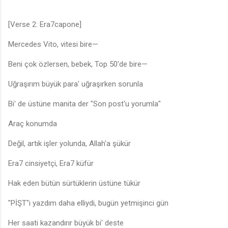
[Verse 2: Era7capone]
Mercedes Vito, vitesi bire—
Beni çok özlersen, bebek, Top 50'de bire—
Uğraşırım büyük para' uğraşırken sorunla
Bi' de üstüne manita der "Son post'u yorumla"
Araç konumda
Değil, artık işler yolunda, Allah'a şükür
Era7 cinsiyetçi, Era7 küfür
Hak eden bütün sürtüklerin üstüne tükür
"PİŞT"i yazdım daha elliydi, bugün yetmişinci gün
Her saati kazandırır büyük bi' deste