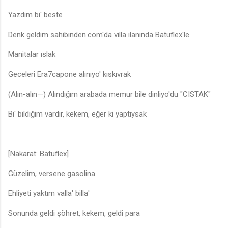
Yazdım bi' beste
Denk geldim sahibinden.com'da villa ilanında Batuflex'le
Manitalar ıslak
Geceleri Era7capone alınıyo' kıskıvrak
(Alın-alın—) Alındığım arabada memur bile dinliyo'du "CISTAK"
Bi' bildiğim vardır, kekem, eğer ki yaptıysak
[Nakarat: Batuflex]
Güzelim, versene gasolina
Ehliyeti yaktım valla' billa'
Sonunda geldi şöhret, kekem, geldi para