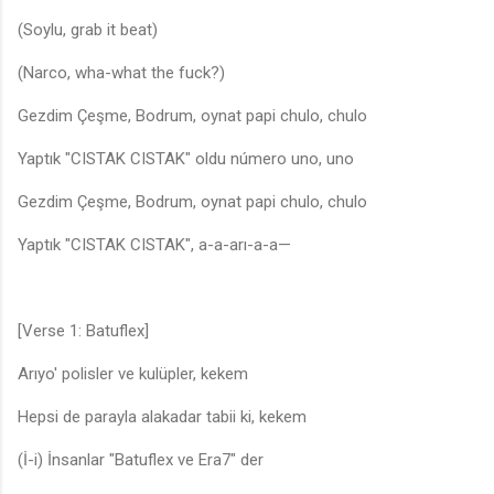
(Soylu, grab it beat)
(Narco, wha-what the fuck?)
Gezdim Çeşme, Bodrum, oynat papi chulo, chulo
Yaptık "CISTAK CISTAK" oldu número uno, uno
Gezdim Çeşme, Bodrum, oynat papi chulo, chulo
Yaptık "CISTAK CISTAK", a-a-arı-a-a—
[Verse 1: Batuflex]
Arıyo' polisler ve kulüpler, kekem
Hepsi de parayla alakadar tabii ki, kekem
(İ-i) İnsanlar "Batuflex ve Era7" der