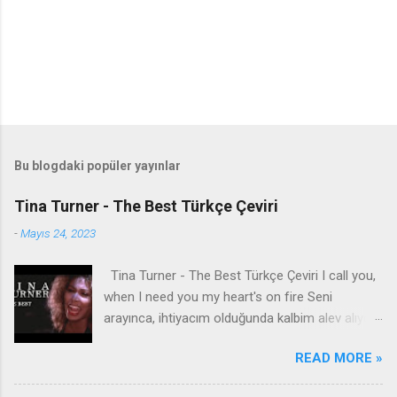
Bu blogdaki popüler yayınlar
Tina Turner - The Best Türkçe Çeviri
-
Mayıs 24, 2023
Tina Turner - The Best Türkçe Çeviri I call you,
when I need you my heart's on fire Seni
arayınca, ihtiyacım olduğunda kalbim alev alıyor
You come to me, come to me, wild and wild
READ MORE »
Bana geliyorsun, bana geliyorsun, vahşi vahşi
You come to me Bana geliyorsun Give me