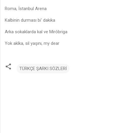
Roma, İstanbul Arena
Kalbinin durması bi' dakika
Arka sokaklarda kal ve Miróbriga
Yok akîka, sil yaşını, my dear
TÜRKÇE ŞARKI SÖZLERİ
Y
o
r
u
m
l