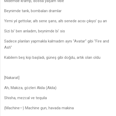
Midemde kramp, dostla yaşam vibe
Beynimde tank, bombaları dramlar
Yirmi yıl gettolar, altı sene şans, altı senede acısı çıkıyo' şu an
Sizi bi' ben anladım, beynimde bi' sis
Sadece planları yapmakla kalmadım aynı "Avatar" gibi "Fire and
Ash"
Kabilem beş kişi başladı, güneş gibi doğdu, artık olan oldu
[Nakarat]
Ah, Makiza, gözleri Akila (Akila)
Shisha, mezcal ve tequila
(Machine—) Machine gun, havada makina