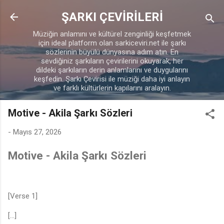
Ana içeriğe atla
ŞARKI ÇEVİRİLERİ
Müziğin anlamını ve kültürel zenginliği keşfetmek
için ideal platform olan sarkiceviri.net ile şarkı
sözlerinin büyülü dünyasına adım atın. En
sevdiğiniz şarkıların çevirilerini okuyarak, her
dildeki şarkıların derin anlamlarını ve duygularını
keşfedin. Şarkı Çevirisi ile müziği daha iyi anlayın
ve farklı kültürlerin kapılarını aralayın.
Motive - Akila Şarkı Sözleri
-
Mayıs 27, 2026
Motive - Akila Şarkı Sözleri
[Verse 1]
[...]