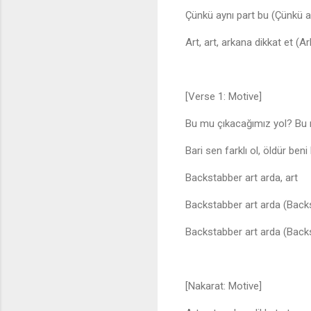
Çünkü aynı part bu (Çünkü a
Art, art, arkana dikkat et (A
[Verse 1: Motive]
Bu mu çıkacağımız yol? Bu
Bari sen farklı ol, öldür be
Backstabber art arda, art
Backstabber art arda (Backs
Backstabber art arda (Backs
[Nakarat: Motive]