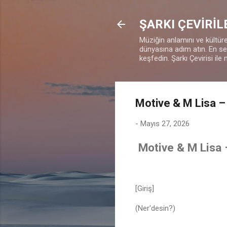
ŞARKI ÇEVİRİL
Müziğin anlamını ve kültürel
dünyasına adım atın. En sevd
keşfedin. Şarkı Çevirisi ile 
Motive & M Lisa –
-
Mayıs 27, 2026
Motive & M Lisa 
[Giriş]
(Ner'desin?)