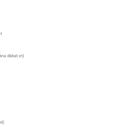
et
dına dikkat et)
il)