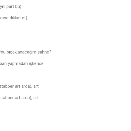
ynı part bu)
rkana dikkat et)
 mu bıçaklanacağım sahne?
ni bari yapmadan işkence
tabber art arda), art
tabber art arda), art