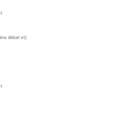
et
dına dikkat et)
et