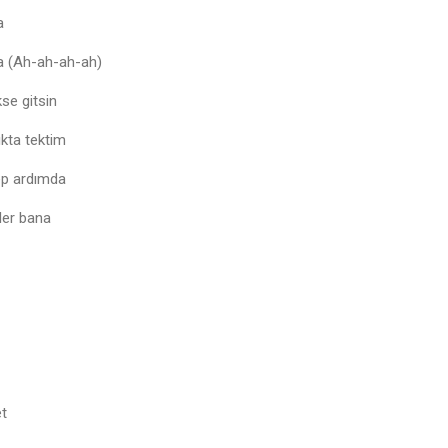
a
ana (Ah-ah-ah-ah)
se gitsin
ıkta tektim
ep ardımda
ler bana
et