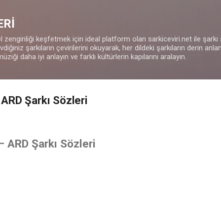
Ana içeriğe atla
ERİ
 zenginliği keşfetmek için ideal platform olan sarkiceviri.net ile şarkı
iğiniz şarkıların çevirilerini okuyarak, her dildeki şarkıların derin anla
müziği daha iyi anlayın ve farklı kültürlerin kapılarını aralayın.
 ARD Şarkı Sözleri
– ARD Şarkı Sözleri