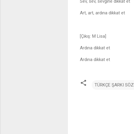
Sev, sev, sevgine dikkat et
Art, art, ardına dikkat et
[Çıkış: M Lisa]
Ardına dikkat et
Ardına dikkat et
TÜRKÇE ŞARKI SÖZ
Y
o
r
u