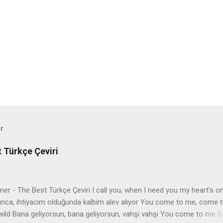
ar
t Türkçe Çeviri
er - The Best Türkçe Çeviri I call you, when I need you my heart's on
ınca, ihtiyacım olduğunda kalbim alev alıyor You come to me, come 
wild Bana geliyorsun, bana geliyorsun, vahşi vahşi You come to me 