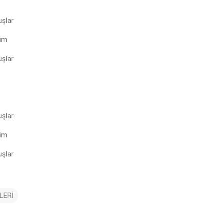
uşlar
rim
uşlar
uşlar
rim
uşlar
LERİ