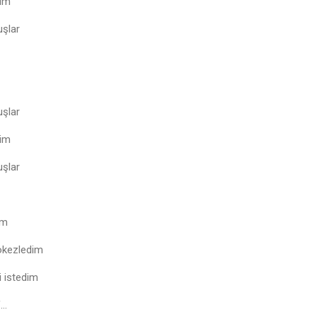
rim
uşlar
uşlar
rim
uşlar
im
ökezledim
 istedim
f…