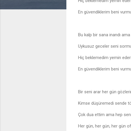
Hiç beklemedim yemin ede
En güvendiklerim beni vurm
Bu kalp bir sana inandı ama
Uykusuz geceler seni sorm
Hiç beklemedim yemin ede
En güvendiklerim beni vurm
Bir seni arar her gün gözler
Kimse düşüremedi sende t
Çok dua ettim ama hep seni
Her gün, her gün, her gün o