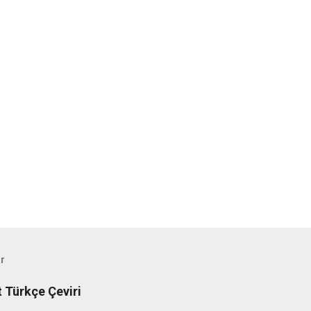
ar
t Türkçe Çeviri