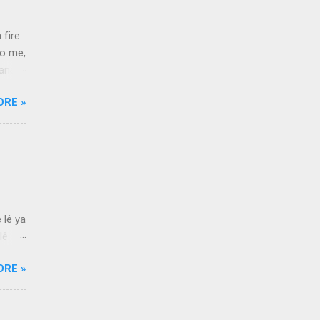
 fire
to me,
Bana
 a
ORE »
t Ve
ou're
ardan
m
y word
 lê ya
lê
animê
ORE »
er
rim
Altın