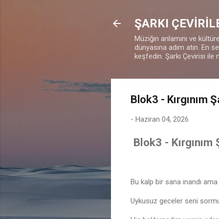
ŞARKI ÇEVİRİL
Müziğin anlamını ve kültürel
dünyasına adım atın. En sevd
keşfedin. Şarkı Çevirisi ile 
Blok3 - Kırgınım Ş
-
Haziran 04, 2026
Blok3 - Kırgınım 
Bu kalp bir sana inandı ama
Uykusuz geceler seni sorm