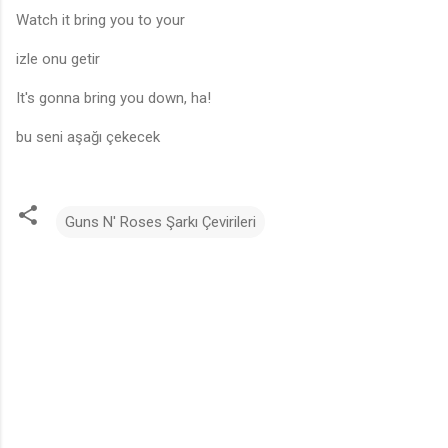
Watch it bring you to your
izle onu getir
It's gonna bring you down, ha!
bu seni aşağı çekecek
Guns N' Roses Şarkı Çevirileri
Y
o
r
u
m
l
a