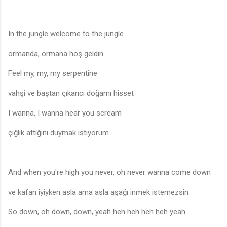
In the jungle welcome to the jungle
ormanda, ormana hoş geldin
Feel my, my, my serpentine
vahşi ve baştan çıkarıcı doğamı hisset
I wanna, I wanna hear you scream
çığlık attığını duymak istiyorum
And when you're high you never, oh never wanna come down
ve kafan iyiyken asla ama asla aşağı inmek istemezsin
So down, oh down, down, yeah heh heh heh heh yeah