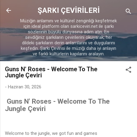
Ana içeriğe atla
ŞARKI ÇEVİRİLERİ
Müziğin anlamını ve kültürel zenginliği keşfetmek
için ideal platform olan sarkiceviri.net ile şarkı
sözlerinin büyülü dünyasına adım atın. En
sevdiğiniz şarkıların çevirilerini okuyarak, her
dildeki şarkıların derin anlamlarını ve duygularını
keşfedin. Şarkı Çevirisi ile müziği daha iyi anlayın
ve farklı kültürlerin kapılarını aralayın.
Guns N' Roses - Welcome To The
Jungle Çeviri
-
Haziran 30, 2026
Guns N' Roses - Welcome To The
Jungle Çeviri
Welcome to the jungle, we got fun and games