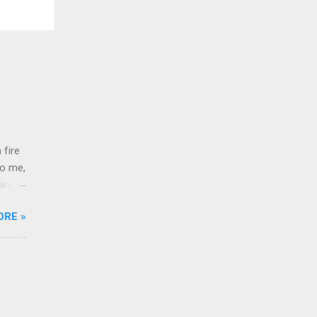
 fire
to me,
Bana
 a
ORE »
t Ve
ou're
ardan
m