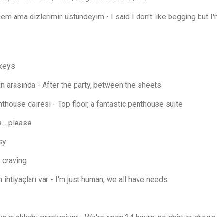
m ama dizlerimin üstündeyim - I said I don't like begging but I'
 keys
rın arasında - After the party, between the sheets
nthouse dairesi - Top floor, a fantastic penthouse suite
... please
sy
 craving
ihtiyaçları var - I'm just human, we all have needs