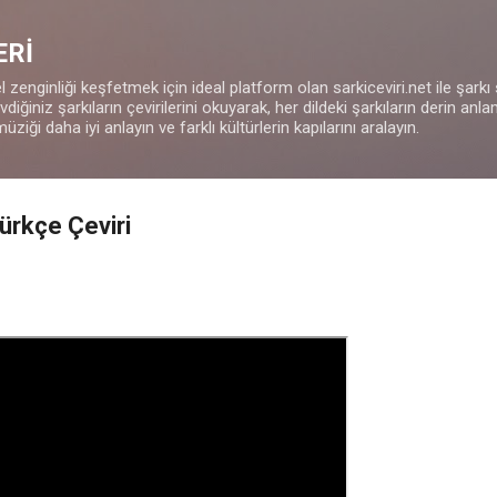
Ana içeriğe atla
ERİ
 zenginliği keşfetmek için ideal platform olan sarkiceviri.net ile şarkı
iğiniz şarkıların çevirilerini okuyarak, her dildeki şarkıların derin anla
müziği daha iyi anlayın ve farklı kültürlerin kapılarını aralayın.
ürkçe Çeviri