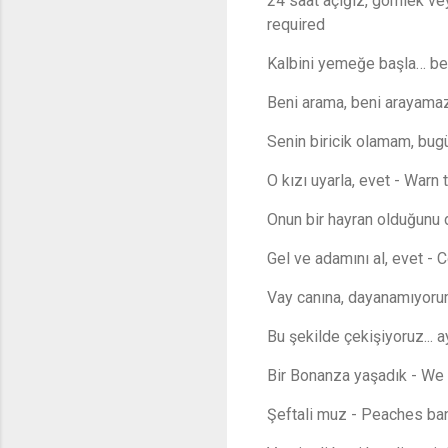
24 saat açığız, gömlek ve
required
Kalbini yemeğe başla… bede
Beni arama, beni arayamazs
Senin biricik olamam, bugü
O kızı uyarla, evet - Warn t
Onun bir hayran olduğunu 
Gel ve adamını al, evet -
Vay canına, dayanamıyorum 
Bu şekilde çekişiyoruz... a
Bir Bonanza yaşadık - We
Şeftali muz - Peaches ba