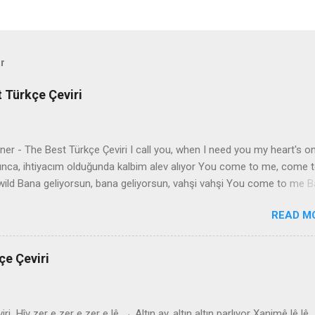
ar
t Türkçe Çeviri
er - The Best Türkçe Çeviri I call you, when I need you my heart's on
ınca, ihtiyacım olduğunda kalbim alev alıyor You come to me, come 
wild Bana geliyorsun, bana geliyorsun, vahşi vahşi You come to me 
n Give me everything I need İhtiyacım olan her şeyi bana ver Give me
READ M
 of promises and a world of dreams Bana ömür boyu sözler ve düşler
er Speak the language of love like you know what it means Aşk dilini
 anlama geldiğini biliyormuş gibi And it can't be wrong, take my hear
çe Çeviri
amaz, kalbimi al And make it strong, baby Ve onu güçlü kıl, bebeğim Y
e best Sen sadece en iyisisin Better than all the rest Tüm geri kalanl
Better than anyone Herkese göre daha iyi Anyone I ever met Tanıdığı
i Hîv zer e zer e zer e lê → Altın ay, altın altın parlıyor Xanimê lê lê