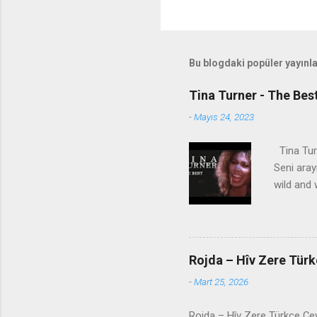
Bu blogdaki popüler yayınl
Tina Turner - The Bes
-
Mayıs 24, 2023
Tina Turn
Seni aray
wild and 
geliyorsu
lifetime
dünyası v
konuş, ne
Rojda – Hîv Zere Türk
yanlış ol
-
Mart 25, 2026
simply th
daha iyi 
Rojda – Hîv Zere Türkçe Çevir