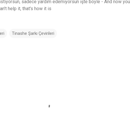
 istiyorsun, sadece yardım edemiyorsun işte böyle - And now yo
n't help it, that's how it is
eri
Tinashe Şarkı Çevirileri