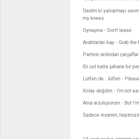
Dedim ki yalvarmayı sevme
my knees
Oynaşma - Don't tease
Anahtarları kap - Grab the
Partinin ardından çarşafla
En üst katta şahane bir pe
Lütfen de… lütfen - Please
Kolay değilim - I'm not ea
Ama arzuluyorum - But I'm
Sadece insanım, hepimizin 