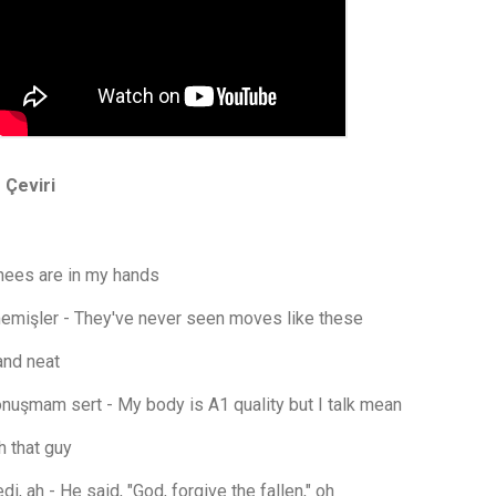
 Çeviri
nees are in my hands
memişler - They've never seen moves like these
and neat
nuşmam sert - My body is A1 quality but I talk mean
h that guy
di, ah - He said, "God, forgive the fallen," oh