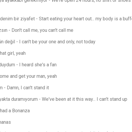
ya ayakkabı gerekmiyor - We're open 24 hours, no shirt or shoes
nim bir ziyafet - Start eating your heart out... my body is a buff
ın - Don't call me, you can't call me
n değil - I can't be your one and only, not today
hat girl, yeah
duydum - I heard she's a fan
 Come and get your man, yeah
- Damn, I can't stand it
yakta duramıyorum - We've been at it this way... I can't stand up
 had a Bonanza
nanas