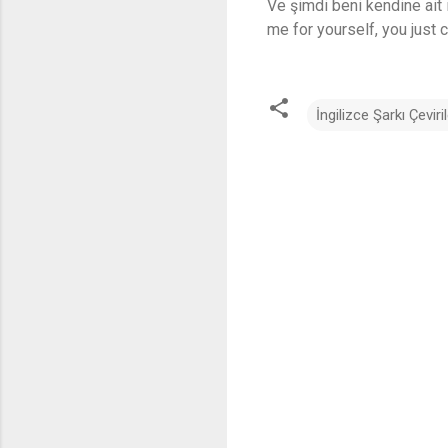
Ve şimdi beni kendine ait
me for yourself, you just ca
İngilizce Şarkı Çeviril
Y
o
r
u
m
l
a
r