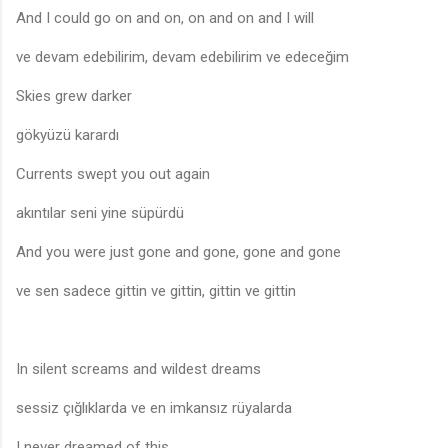
And I could go on and on, on and on and I will
ve devam edebilirim, devam edebilirim ve edeceğim
Skies grew darker
gökyüzü karardı
Currents swept you out again
akıntılar seni yine süpürdü
And you were just gone and gone, gone and gone
ve sen sadece gittin ve gittin, gittin ve gittin
In silent screams and wildest dreams
sessiz çığlıklarda ve en imkansız rüyalarda
I never dreamed of this