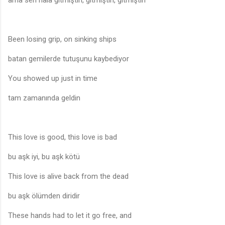
ama sen hala gitmiştin, gitmiştin, gitmiştin
Been losing grip, on sinking ships
batan gemilerde tutuşunu kaybediyor
You showed up just in time
tam zamanında geldin
This love is good, this love is bad
bu aşk iyi, bu aşk kötü
This love is alive back from the dead
bu aşk ölümden diridir
These hands had to let it go free, and