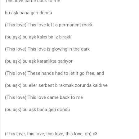
This love came back to me
bu aşk bana geri döndü
(This love) This love left a permanent mark
(bu aşk) bu aşk kalıcı bir iz bıraktı
(This love) This love is glowing in the dark
(bu aşk) bu aşk karanlıkta parlıyor
(This love) These hands had to let it go free, and
(bu aşk) bu eller serbest bırakmak zorunda kaldı ve
(This love) This love came back to me
(bu aşk) bu aşk bana geri döndü
(This love, this love, this love, this love, oh) x3