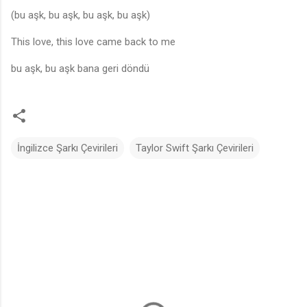
(bu aşk, bu aşk, bu aşk, bu aşk)
This love, this love came back to me
bu aşk, bu aşk bana geri döndü
İngilizce Şarkı Çevirileri
Taylor Swift Şarkı Çevirileri
Y
o
r
u
m
l
a