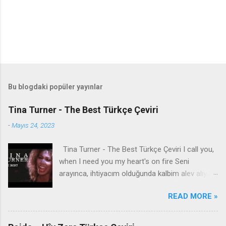
Bu blogdaki popüler yayınlar
Tina Turner - The Best Türkçe Çeviri
-
Mayıs 24, 2023
Tina Turner - The Best Türkçe Çeviri I call you,
when I need you my heart's on fire Seni
arayınca, ihtiyacım olduğunda kalbim alev alıyor
You come to me, come to me, wild and wild
READ MORE »
Bana geliyorsun, bana geliyorsun, vahşi vahşi
You come to me Bana geliyorsun Give me
everything I need İhtiyacım olan her şeyi bana