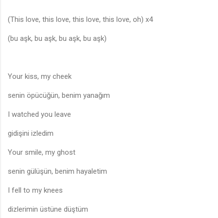
(This love, this love, this love, this love, oh) x4
(bu aşk, bu aşk, bu aşk, bu aşk)
Your kiss, my cheek
senin öpücüğün, benim yanağım
I watched you leave
gidişini izledim
Your smile, my ghost
senin gülüşün, benim hayaletim
I fell to my knees
dizlerimin üstüne düştüm