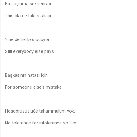
Bu suçlama şekilleniyor
This blame takes shape
Yine de herkes ödüyor
Still everybody else pays
Başkasının hatası için
For someone else's mistake
Hoşgörüsüzlüğe tahammülüm yok.
No tolerance for intolerance so I've