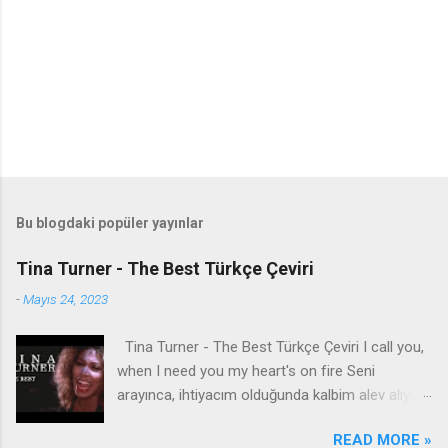
Bu blogdaki popüler yayınlar
Tina Turner - The Best Türkçe Çeviri
-
Mayıs 24, 2023
Tina Turner - The Best Türkçe Çeviri I call you,
when I need you my heart's on fire Seni
arayınca, ihtiyacım olduğunda kalbim alev alıyor
You come to me, come to me, wild and wild
READ MORE »
Bana geliyorsun, bana geliyorsun, vahşi vahşi