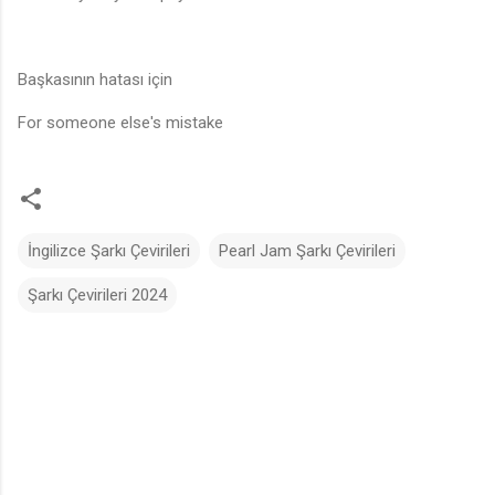
Başkasının hatası için
For someone else's mistake
İngilizce Şarkı Çevirileri
Pearl Jam Şarkı Çevirileri
Şarkı Çevirileri 2024
Y
o
r
u
m