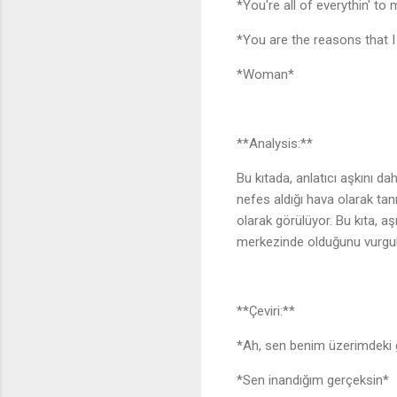
*You're all of everythin' t
*You are the reasons that
*Woman*
**Analysis:**
Bu kıtada, anlatıcı aşkını d
nefes aldığı hava olarak tan
olarak görülüyor. Bu kıta, a
merkezinde olduğunu vurgul
**Çeviri:**
*Ah, sen benim üzerimdek
*Sen inandığım gerçeksin*