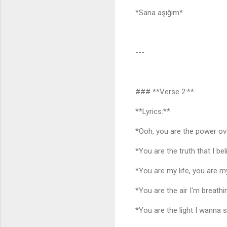
*Sana aşığım*
---
### **Verse 2:**
**Lyrics:**
*Ooh, you are the power 
*You are the truth that I b
*You are my life, you are 
*You are the air I'm breathin
*You are the light I wanna