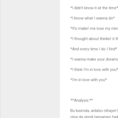
*I didn't know it at the tim
*I know what I wanna do*
*It's makin' me lose my m
*I thought about thinkin' it
*And every time I do I find
*I wanna make your drea
*I think I'm in love with yo
*I'm in love with you*
**Analysis:**
Bu kısımda, anlatıcı nihayet
olsa da şimdi tamamen farkı