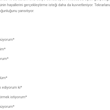
inin hayallerini gerçekleştirme isteği daha da kuvvetleniyor. Tekrarlan
yoğunluğunu yansıtıyor.
ünüyorum*
ldim*
iyorum*
ndüm*
k ediyorum ki*
ştirmek istiyorum*
ünüyorum*