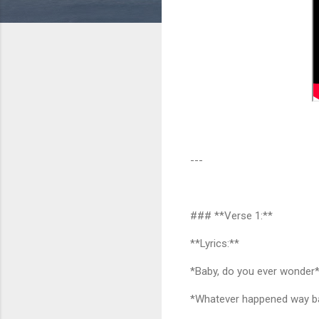
---
### **Verse 1:**
**Lyrics:**
*Baby, do you ever wonde
*Whatever happened way 