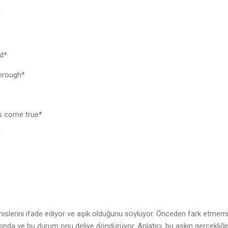
e*
ind*
 through*
*
ms come true*
u*
 hislerini ifade ediyor ve aşık olduğunu söylüyor. Önceden fark etmem
nda ve bu durum onu deliye döndürüyor. Anlatıcı, bu aşkın gerçekliği