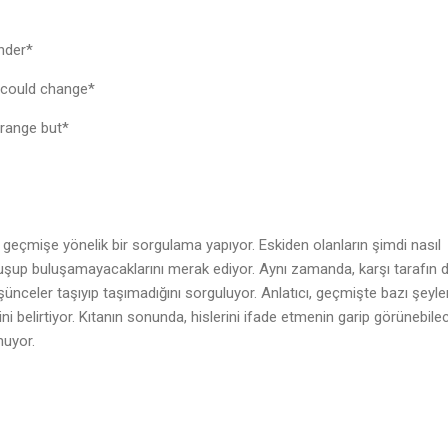
onder*
s could change*
trange but*
, geçmişe yönelik bir sorgulama yapıyor. Eskiden olanların şimdi nasıl
luşup buluşamayacaklarını merak ediyor. Aynı zamanda, karşı tarafın 
nceler taşıyıp taşımadığını sorguluyor. Anlatıcı, geçmişte bazı şeyle
ini belirtiyor. Kıtanın sonunda, hislerini ifade etmenin garip görünebile
nuyor.