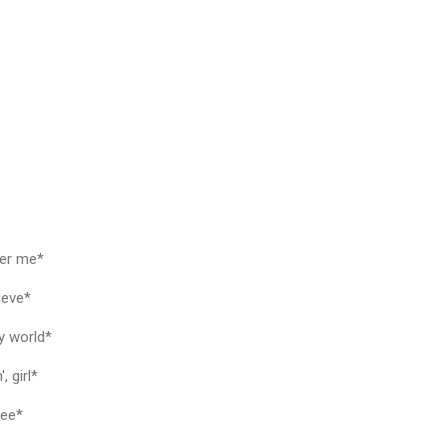
over me*
elieve*
my world*
', girl*
 see*