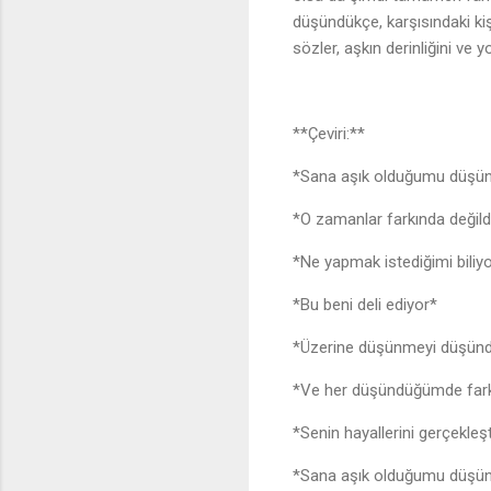
düşündükçe, karşısındaki kiş
sözler, aşkın derinliğini ve 
**Çeviri:**
*Sana aşık olduğumu düş
*O zamanlar farkında deği
*Ne yapmak istediğimi bil
*Bu beni deli ediyor*
*Üzerine düşünmeyi düşü
*Ve her düşündüğümde far
*Senin hayallerini gerçekle
*Sana aşık olduğumu düş