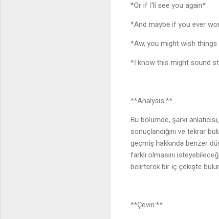
*Or if I'll see you again*
*And maybe if you ever w
*Aw, you might wish thing
*I know this might sound s
**Analysis:**
Bu bölümde, şarkı anlatıcısı
sonuçlandığını ve tekrar bu
geçmiş hakkında benzer düşü
farklı olmasını isteyebileceğ
belirterek bir iç çekişte bulu
**Çeviri:**