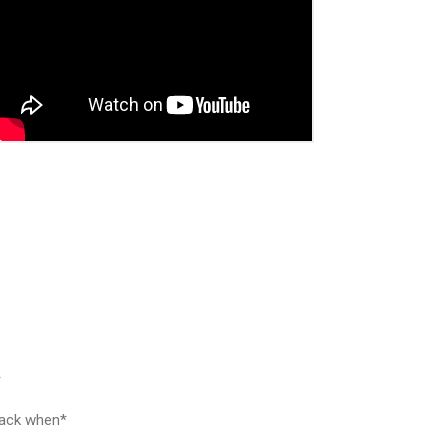
r*
back when*