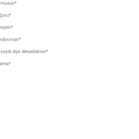
or musun*
duğunu*
k miyim*
 ediyorsan*
seydi diye dileyebilirsin*
m ama*
u*