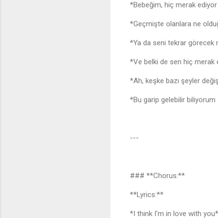
*Bebeğim, hiç merak ediy
*Geçmişte olanlara ne ol
*Ya da seni tekrar görece
*Ve belki de sen hiç merak
*Ah, keşke bazı şeyler değiş
*Bu garip gelebilir biliyoru
---
### **Chorus:**
**Lyrics:**
*I think I'm in love with yo