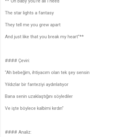
**"Oh baby you're all I need
The star lights a fantasy
They tell me you grew apart
And just like that you break my heart"**
#### Çeviri:
"Ah bebeğim, ihtiyacım olan tek şey sensin
Yıldızlar bir fanteziyi aydınlatıyor
Bana senin uzaklaştığını söylediler
Ve işte böylece kalbimi kırdın"
#### Analiz: