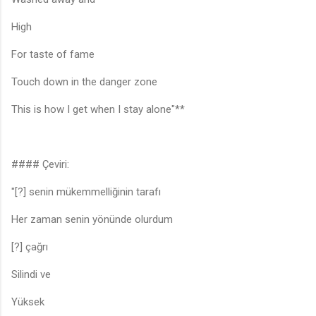
High
For taste of fame
Touch down in the danger zone
This is how I get when I stay alone"**
#### Çeviri:
"[?] senin mükemmelliğinin tarafı
Her zaman senin yönünde olurdum
[?] çağrı
Silindi ve
Yüksek