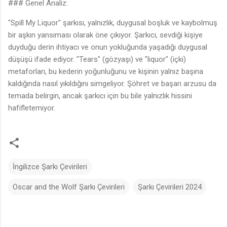
### Genel Analiz:
"Spill My Liquor" şarkısı, yalnızlık, duygusal boşluk ve kaybolmuş
bir aşkın yansıması olarak öne çıkıyor. Şarkıcı, sevdiği kişiye
duyduğu derin ihtiyacı ve onun yokluğunda yaşadığı duygusal
düşüşü ifade ediyor. "Tears" (gözyaşı) ve "liquor" (içki)
metaforları, bu kederin yoğunluğunu ve kişinin yalnız başına
kaldığında nasıl yıkıldığını simgeliyor. Şöhret ve başarı arzusu da
temada belirgin, ancak şarkıcı için bu bile yalnızlık hissini
hafifletemiyor.
İngilizce Şarkı Çevirileri
Oscar and the Wolf Şarkı Çevirileri
Şarkı Çevirileri 2024
Y
o