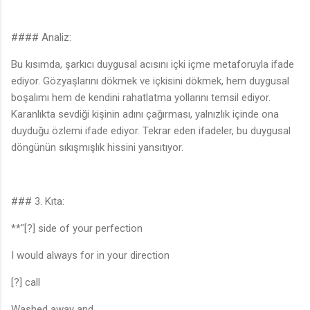
#### Analiz:
Bu kısımda, şarkıcı duygusal acısını içki içme metaforuyla ifade
ediyor. Gözyaşlarını dökmek ve içkisini dökmek, hem duygusal
boşalımı hem de kendini rahatlatma yollarını temsil ediyor.
Karanlıkta sevdiği kişinin adını çağırması, yalnızlık içinde ona
duyduğu özlemi ifade ediyor. Tekrar eden ifadeler, bu duygusal
döngünün sıkışmışlık hissini yansıtıyor.
### 3. Kıta:
**"[?] side of your perfection
I would always for in your direction
[?] call
Washed away and