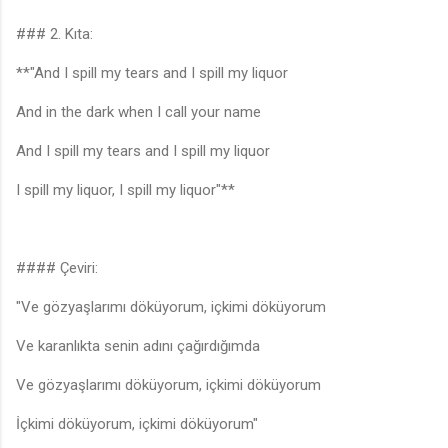
### 2. Kıta:
**"And I spill my tears and I spill my liquor
And in the dark when I call your name
And I spill my tears and I spill my liquor
I spill my liquor, I spill my liquor"**
#### Çeviri:
"Ve gözyaşlarımı döküyorum, içkimi döküyorum
Ve karanlıkta senin adını çağırdığımda
Ve gözyaşlarımı döküyorum, içkimi döküyorum
İçkimi döküyorum, içkimi döküyorum"