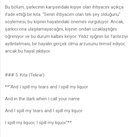
Bu bölüm, şarkıcının karşısındaki kişiye olan ihtiyacını açıkça
ifade ettiği bir kıta. "Senin ihtiyacım olan tek şey olduğunu"
söylemesi, bu kişinin hayatındaki önemini vurguluyor. Ancak,
şarkıcı ona ulaşılamayacağını, kişinin ondan uzaklaştığını
öğreniyor ve bu durum kalbini kırıyor. Yıldız ışığının bir fanteziyi
aydınlatması, bir hayalin gerçek olma arzusunu temsil ediyor,
ancak bu hayal yıkılıyor.
### 5. Kıta (Tekrar):
**"And I spill my tears and I spill my liquor
And in the dark when I call your name
And I spill my tears and I spill my liquor
I spill my liquor, I spill my liquor"**