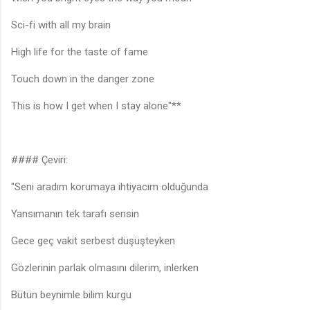
Sci-fi with all my brain
High life for the taste of fame
Touch down in the danger zone
This is how I get when I stay alone"**
#### Çeviri:
"Seni aradım korumaya ihtiyacım olduğunda
Yansımanın tek tarafı sensin
Gece geç vakit serbest düşüşteyken
Gözlerinin parlak olmasını dilerim, inlerken
Bütün beynimle bilim kurgu