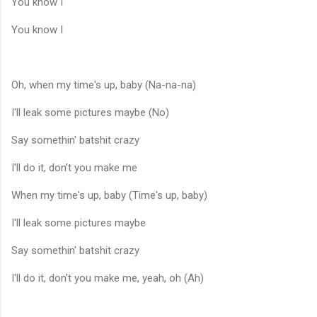
You know I
You know I
Oh, when my time's up, baby (Na-na-na)
I'll leak some pictures maybe (No)
Say somethin' batshit crazy
I'll do it, don't you make me
When my time's up, baby (Time's up, baby)
I'll leak some pictures maybe
Say somethin' batshit crazy
I'll do it, don't you make me, yeah, oh (Ah)