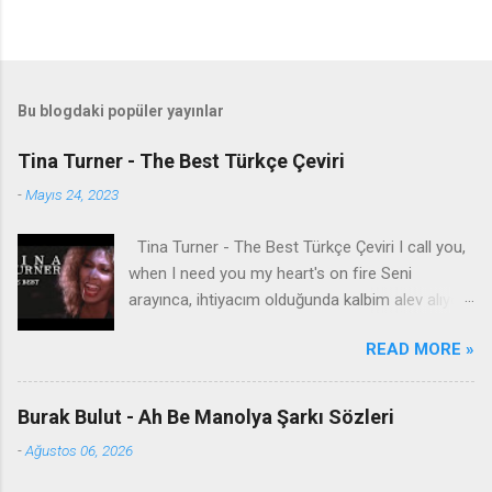
Bu blogdaki popüler yayınlar
Tina Turner - The Best Türkçe Çeviri
-
Mayıs 24, 2023
Tina Turner - The Best Türkçe Çeviri I call you,
when I need you my heart's on fire Seni
arayınca, ihtiyacım olduğunda kalbim alev alıyor
You come to me, come to me, wild and wild
READ MORE »
Bana geliyorsun, bana geliyorsun, vahşi vahşi
You come to me Bana geliyorsun Give me
everything I need İhtiyacım olan her şeyi bana
Burak Bulut - Ah Be Manolya Şarkı Sözleri
ver Give me a lifetime of promises and a world
-
Ağustos 06, 2026
of dreams Bana ömür boyu sözler ve düşler
dünyası ver Speak the language of love like you