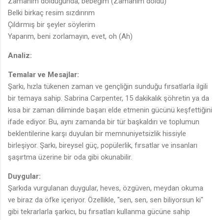
Zamanım dolduğunda, bebeğim (Zamanım doldu)
Belki birkaç resim sızdırırım
Çıldırmış bir şeyler söylerim
Yaparım, beni zorlamayın, evet, oh (Ah)
Analiz:
Temalar ve Mesajlar:
Şarkı, hızla tükenen zaman ve gençliğin sunduğu fırsatlarla ilgili
bir temaya sahip. Sabrina Carpenter, 15 dakikalık şöhretin ya da
kısa bir zaman diliminde başarı elde etmenin gücünü keşfettiğini
ifade ediyor. Bu, aynı zamanda bir tür başkaldırı ve toplumun
beklentilerine karşı duyulan bir memnuniyetsizlik hissiyle
birleşiyor. Şarkı, bireysel güç, popülerlik, fırsatlar ve insanları
şaşırtma üzerine bir oda gibi okunabilir.
Duygular:
Şarkıda vurgulanan duygular, heves, özgüven, meydan okuma
ve biraz da öfke içeriyor. Özellikle, "sen, sen, sen biliyorsun ki"
gibi tekrarlarla şarkıcı, bu fırsatları kullanma gücüne sahip