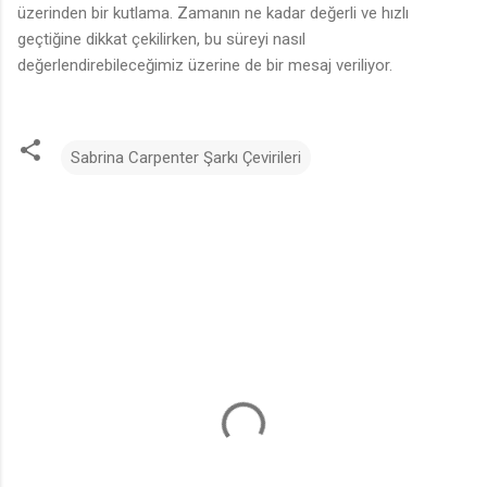
üzerinden bir kutlama. Zamanın ne kadar değerli ve hızlı
geçtiğine dikkat çekilirken, bu süreyi nasıl
değerlendirebileceğimiz üzerine de bir mesaj veriliyor.
Sabrina Carpenter Şarkı Çevirileri
Y
o
r
u
m
l
a
r