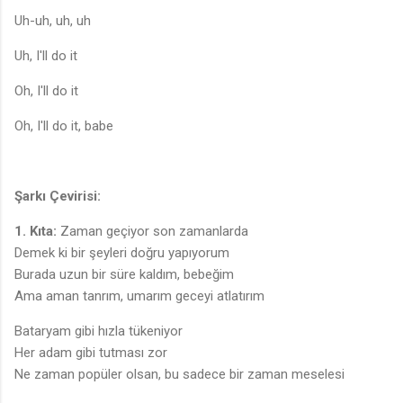
Uh-uh, uh, uh
Uh, I'll do it
Oh, I'll do it
Oh, I'll do it, babe
Şarkı Çevirisi:
1. Kıta:
Zaman geçiyor son zamanlarda
Demek ki bir şeyleri doğru yapıyorum
Burada uzun bir süre kaldım, bebeğim
Ama aman tanrım, umarım geceyi atlatırım
Bataryam gibi hızla tükeniyor
Her adam gibi tutması zor
Ne zaman popüler olsan, bu sadece bir zaman meselesi