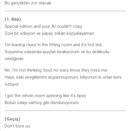
Bu gerçekten zor olacak
(1. Kıta)
Special edition and your AI couldn't copy
Özel bir edisyon ve yapay zekân kopyalayamaz
I'm leaving clues in the fitting room and it's hot tea
Soyunma odasında ipuçları bırakıyorum ve bu dedikodu
niteliğinde
No. I'm not thinking 'bout no exes know they miss me
Hayır, eski sevgililerimi düşünmüyorum, biliyorum ki onlar beni
özlüyor
I got the whole room spinning like it's tipsy
Bütün odayı sarhoş gibi döndürüyorum
(Geçiş)
Don't bore us