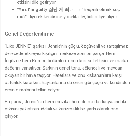
etkisini dile getiriyor.
"Yes I'm guilty 잘난 게 죄니"
→ "Başarılı olmak suç
mu?" diyerek kendisine yönelik eleştirileri tiye alıyor.
Genel Değerlendirme
"Like JENNIE" şarkısı, Jennie’nin güçlü, özgüvenli ve tartışılmaz
derecede etkileyici kişiliğini merkeze alan bir parça. Hem
İngilizce hem Korece bölümleri, onun küresel etkisini ve marka
değerini yansıtıyor. Şarkının genel tonu, eğlenceli ve meydan
okuyan bir hava taşıyor. Haterlara ve onu kıskananlara karşı
üstünlük kurarken, hayranlarına da onun gibi güçlü ve kendinden
emin olmalarını telkin ediyor.
Bu parça, Jennie’nin hem müzikal hem de moda dünyasındaki
etkisini pekiştiren, iddialı ve karizmatik bir şarkı olarak öne
çıkıyor.