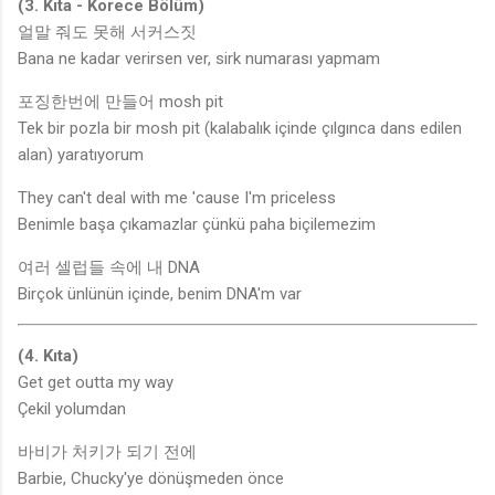
(3. Kıta - Korece Bölüm)
얼말 줘도 못해 서커스짓
Bana ne kadar verirsen ver, sirk numarası yapmam
포징한번에 만들어 mosh pit
Tek bir pozla bir mosh pit (kalabalık içinde çılgınca dans edilen
alan) yaratıyorum
They can't deal with me 'cause I'm priceless
Benimle başa çıkamazlar çünkü paha biçilemezim
여러 셀럽들 속에 내 DNA
Birçok ünlünün içinde, benim DNA'm var
(4. Kıta)
Get get outta my way
Çekil yolumdan
바비가 처키가 되기 전에
Barbie, Chucky'ye dönüşmeden önce