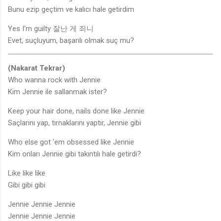
Bunu ezip geçtim ve kalıcı hale getirdim
Yes I'm guilty 잘난 게 죄니
Evet, suçluyum, başarılı olmak suç mu?
(Nakarat Tekrar)
Who wanna rock with Jennie
Kim Jennie ile sallanmak ister?
Keep your hair done, nails done like Jennie
Saçlarını yap, tırnaklarını yaptır, Jennie gibi
Who else got 'em obsessed like Jennie
Kim onları Jennie gibi takıntılı hale getirdi?
Like like like
Gibi gibi gibi
Jennie Jennie Jennie
Jennie Jennie Jennie