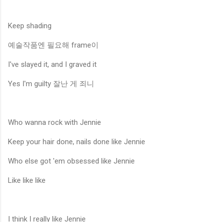
Keep shading
예술작품엔 필요해 frame이
I've slayed it, and I graved it
Yes I'm guilty 잘난 게 죄니
Who wanna rock with Jennie
Keep your hair done, nails done like Jennie
Who else got 'em obsessed like Jennie
Like like like
I think I really like Jennie