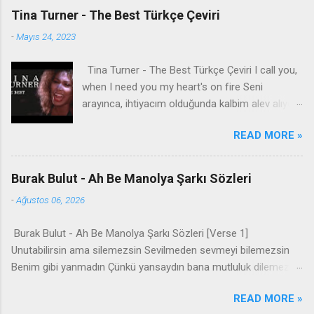
Tina Turner - The Best Türkçe Çeviri
-
Mayıs 24, 2023
Tina Turner - The Best Türkçe Çeviri I call you,
when I need you my heart's on fire Seni
arayınca, ihtiyacım olduğunda kalbim alev alıyor
You come to me, come to me, wild and wild
READ MORE »
Bana geliyorsun, bana geliyorsun, vahşi vahşi
You come to me Bana geliyorsun Give me
everything I need İhtiyacım olan her şeyi bana
Burak Bulut - Ah Be Manolya Şarkı Sözleri
ver Give me a lifetime of promises and a world
-
Ağustos 06, 2026
of dreams Bana ömür boyu sözler ve düşler
dünyası ver Speak the language of love like you
Burak Bulut - Ah Be Manolya Şarkı Sözleri [Verse 1]
know what it means Aşk dilini konuş, ne anlama
Unutabilirsin ama silemezsin Sevilmeden sevmeyi bilemezsin
geldiğini biliyormuş gibi And it can't be wrong,
Benim gibi yanmadın Çünkü yansaydın bana mutluluk dilemezdin
take my heart Ve yanlış olamaz, kalbimi al And
Ne masumsun ne bedelsin Ne gözyaşımsın ne kedersin Bana
make it strong, baby Ve onu güçlü kıl, bebeğim
READ MORE »
diyordun ya sen bu kadarsın Beni sattın ya sen kaç edersin
You're simply the best Sen sadece en iyisisin