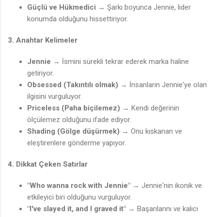
Güçlü ve Hükmedici
→ Şarkı boyunca Jennie, lider
konumda olduğunu hissettiriyor.
3. Anahtar Kelimeler
Jennie
→ İsmini sürekli tekrar ederek marka haline
getiriyor.
Obsessed (Takıntılı olmak)
→ İnsanların Jennie'ye olan
ilgisini vurguluyor.
Priceless (Paha biçilemez)
→ Kendi değerinin
ölçülemez olduğunu ifade ediyor.
Shading (Gölge düşürmek)
→ Onu kıskanan ve
eleştirenlere gönderme yapıyor.
4. Dikkat Çeken Satırlar
"Who wanna rock with Jennie"
→ Jennie'nin ikonik ve
etkileyici biri olduğunu vurguluyor.
"I've slayed it, and I graved it"
→ Başarılarını ve kalıcı