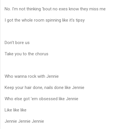
No. I'm not thinking 'bout no exes know they miss me
I got the whole room spinning like it's tipsy
Don't bore us
Take you to the chorus
Who wanna rock with Jennie
Keep your hair done, nails done like Jennie
Who else got 'em obsessed like Jennie
Like like like
Jennie Jennie Jennie