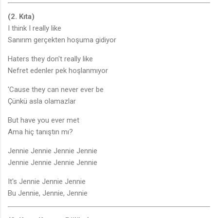
(2. Kıta)
I think I really like
Sanırım gerçekten hoşuma gidiyor
Haters they don't really like
Nefret edenler pek hoşlanmıyor
'Cause they can never ever be
Çünkü asla olamazlar
But have you ever met
Ama hiç tanıştın mı?
Jennie Jennie Jennie Jennie
Jennie Jennie Jennie Jennie
It's Jennie Jennie Jennie
Bu Jennie, Jennie, Jennie