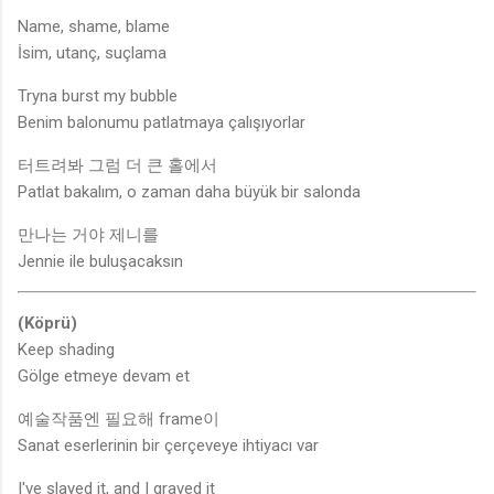
Name, shame, blame
İsim, utanç, suçlama
Tryna burst my bubble
Benim balonumu patlatmaya çalışıyorlar
터트려봐 그럼 더 큰 홀에서
Patlat bakalım, o zaman daha büyük bir salonda
만나는 거야 제니를
Jennie ile buluşacaksın
(Köprü)
Keep shading
Gölge etmeye devam et
예술작품엔 필요해 frame이
Sanat eserlerinin bir çerçeveye ihtiyacı var
I've slayed it, and I graved it