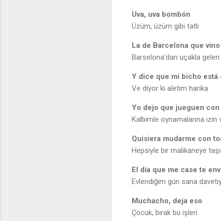
Uva, uva bombón
Üzüm, üzüm gibi tatlı
La de Barcelona que vino
Barselona’dan uçakla gelen b
Y dice que mi bicho está
Ve diyor ki aletim harika
Yo dejo que jueguen con
Kalbimle oynamalarına izin
Quisiera mudarme con to
Hepsiyle bir malikaneye taş
El día que me case te enví
Evlendiğim gün sana daveti
Muchacho, deja eso
Çocuk, bırak bu işleri