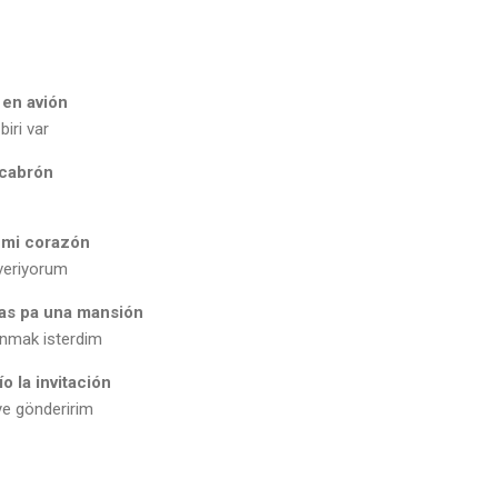
 en avión
iri var
 cabrón
 mi corazón
 veriyorum
as pa una mansión
ınmak isterdim
o la invitación
ye gönderirim