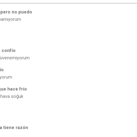
 pero no puedo
apamıyorum
o confío
güvenemiyorum
ío
iyorum
que hace frío
ü hava soğuk
la tiene razón