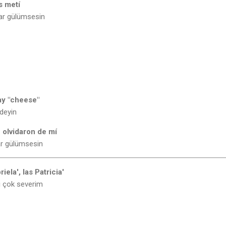
s metí
lar gülümsesin
say "cheese"
 deyin
 olvidaron de mí
ar gülümsesin
ela', las Patricia'
arı çok severim