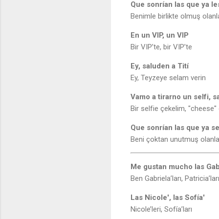
Que sonrían las que ya le
Benimle birlikte olmuş olan
En un VIP, un VIP
Bir VIP’te, bir VIP’te
Ey, saluden a Tití
Ey, Teyzeye selam verin
Vamo a tirarno un selfi, 
Bir selfie çekelim, "cheese"
Que sonrían las que ya se
Beni çoktan unutmuş olanl
Me gustan mucho las Gabri
Ben Gabriela’ları, Patricia’l
Las Nicole', las Sofía'
Nicole’leri, Sofía’ları