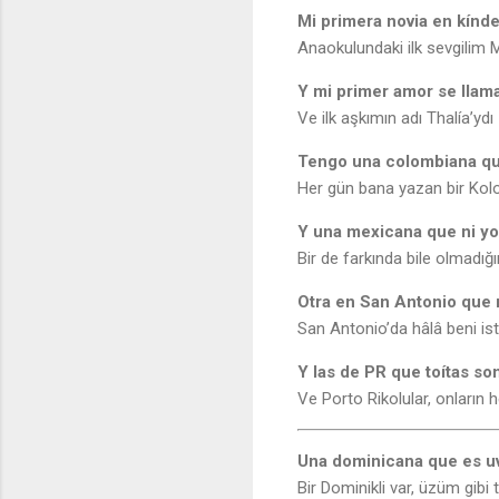
Mi primera novia en kínde
Anaokulundaki ilk sevgilim M
Y mi primer amor se llam
Ve ilk aşkımın adı Thalía’ydı
Tengo una colombiana que
Her gün bana yazan bir Kol
Y una mexicana que ni yo
Bir de farkında bile olmadığı
Otra en San Antonio que 
San Antonio’da hâlâ beni ist
Y las de PR que toítas so
Ve Porto Rikolular, onların 
Una dominicana que es 
Bir Dominikli var, üzüm gibi t