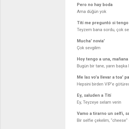
Pero no hay boda
Ama düğün yok
Tití me preguntó si tengo
Teyzem bana sordu, çok sevg
Mucha' novia'
Çok sevgilim
Hoy tengo a una, mañana 
Bugün bir tane, yarın başka b
Me las vo'a llevar a toa' p
Hepsini birden VIP’e götüre
Ey, saluden a Tití
Ey, Teyzeye selam verin
Vamo a tirarno un selfi, s
Bir selfie çekelim, "cheese" 