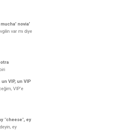
 mucha' novia'
ilin var mı diye
otra
iri
a un VIP, un VIP
ceğim, VIP’e
ay "cheese", ey
deyin, ey