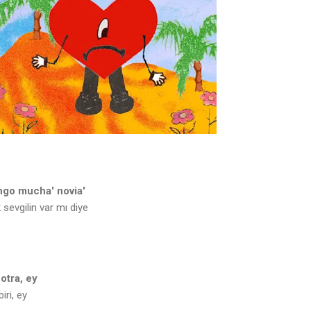
engo mucha' novia'
sevgilin var mı diye
otra, ey
iri, ey