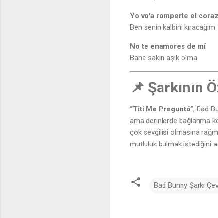
Yo vo'a romperte el cora
Ben senin kalbini kıracağım
No te enamores de mí
Bana sakın aşık olma
📌 Şarkının Ö
“Tití Me Preguntó”
, Bad Bu
ama derinlerde bağlanma kor
çok sevgilisi olmasına rağm
mutluluk bulmak istediğini a
Bad Bunny Şarkı Çevir
Y