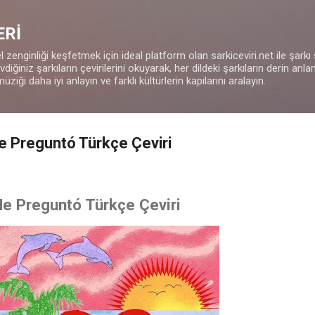
Ana içeriğe atla
ERİ
 zenginliği keşfetmek için ideal platform olan sarkiceviri.net ile şarkı
iğiniz şarkıların çevirilerini okuyarak, her dildeki şarkıların derin anla
müziği daha iyi anlayın ve farklı kültürlerin kapılarını aralayın.
Me Preguntó Türkçe Çeviri
Me Preguntó Türkçe Çeviri