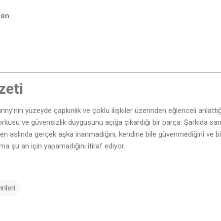
zón
zeti
nny’nin yüzeyde çapkınlık ve çoklu ilişkiler üzerinden eğlenceli anlattığ
kusu ve güvensizlik duygusunu açığa çıkardığı bir parça. Şarkıda san
en aslında gerçek aşka inanmadığını, kendine bile güvenmediğini ve b
ma şu an için yapamadığını itiraf ediyor.
ileri