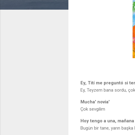
Ey, Tití me preguntó si t
Ey, Teyzem bana sordu, çok 
Mucha' novia'
Çok sevgilim
Hoy tengo a una, mañana 
Bugün bir tane, yarın başka b