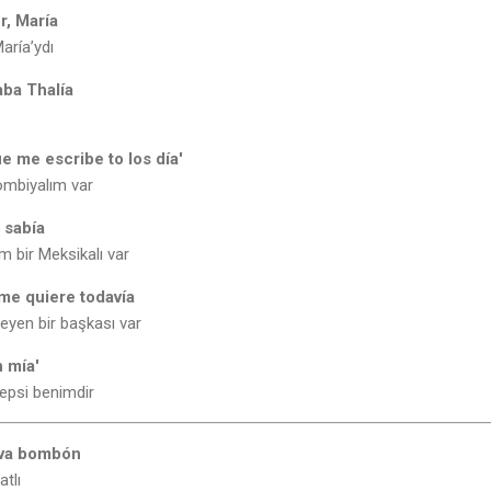
r, María
aría’ydı
aba Thalía
 me escribe to los día'
ombiyalım var
 sabía
m bir Meksikalı var
me quiere todavía
eyen bir başkası var
n mía'
hepsi benimdir
uva bombón
atlı