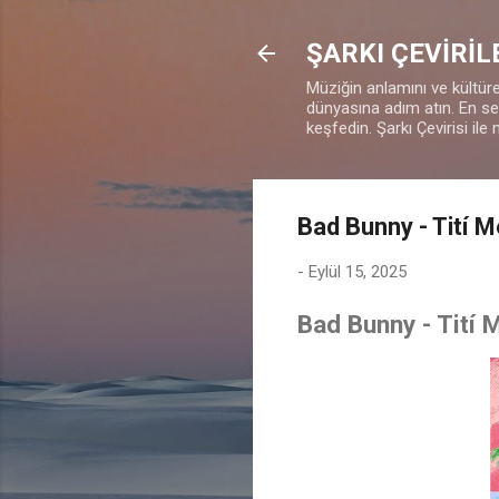
ŞARKI ÇEVİRİL
Müziğin anlamını ve kültürel
dünyasına adım atın. En sevd
keşfedin. Şarkı Çevirisi ile 
Bad Bunny - Tití 
-
Eylül 15, 2025
Bad Bunny - Tití 