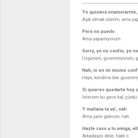
Yo quisiera enamorarme,
Aşık olmak isterim, ama y
Pero no puedo
Ama yapamıyorum
Sorry, yo no confío, yo n
Üzgünüm, güvenmiyorum, 
Nah, ni en mí mismo conf
Hayır, kendime bile güvenm
Si quieres quedarte hoy 
İstersen bu gece kal, çünk
Y mañana te va', nah
Ama yarın gidersin, nah
Hazle caso a tu amiga, el
Arkadaşını dinle, haklı o