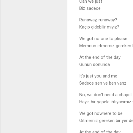
Can we just
Biz sadece
Runaway, runaway?
Kaçıp gidebilir miyiz?
We got no one to please
Memnun etmemiz gereken 
At the end of the day
Günün sonunda
It's just you and me
Sadece sen ve ben varız
No, we don't need a chapel
Hayır, bir şapele ihtiyacımız
We got nowhere to be
Gitmemiz gereken bir yer d
At the end of the day