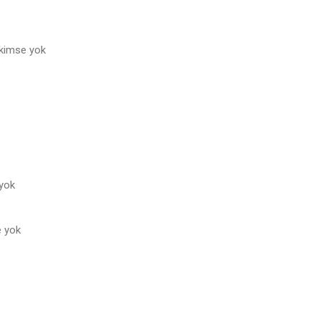
kimse yok
 yok
e yok