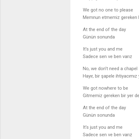
We got no one to please
Memnun etmemiz gereken 
At the end of the day
Günün sonunda
It's just you and me
Sadece sen ve ben varız
No, we don't need a chapel
Hayır, bir şapele ihtiyacımız
We got nowhere to be
Gitmemiz gereken bir yer d
At the end of the day
Günün sonunda
It's just you and me
Sadece sen ve ben varız