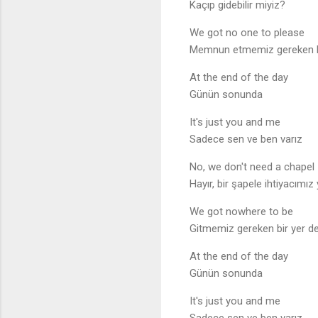
Kaçıp gidebilir miyiz?
We got no one to please
Memnun etmemiz gereken 
At the end of the day
Günün sonunda
It's just you and me
Sadece sen ve ben varız
No, we don't need a chapel
Hayır, bir şapele ihtiyacımız
We got nowhere to be
Gitmemiz gereken bir yer d
At the end of the day
Günün sonunda
It's just you and me