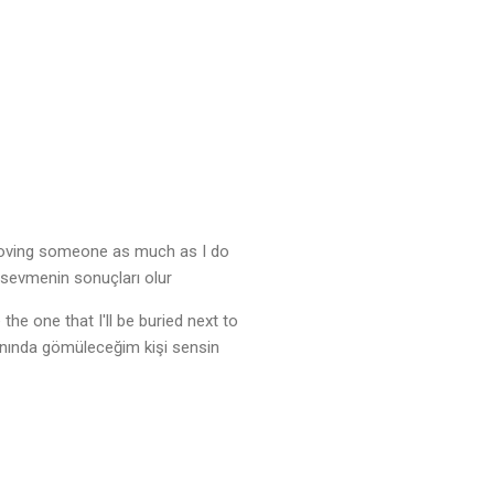
loving someone as much as I do
 sevmenin sonuçları olur
e the one that I'll be buried next to
anında gömüleceğim kişi sensin