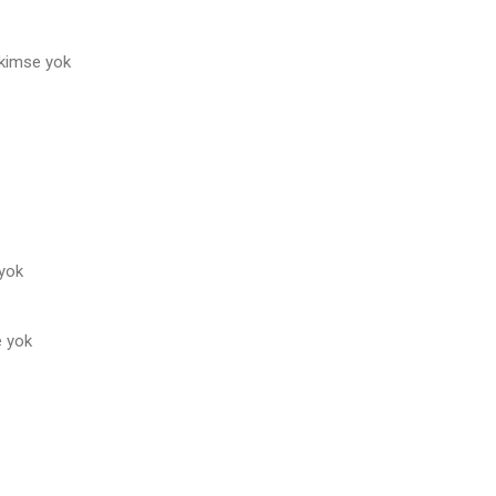
kimse yok
 yok
e yok