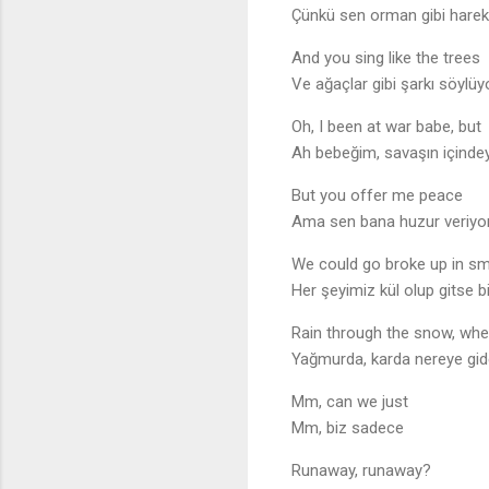
Çünkü sen orman gibi harek
And you sing like the trees
Ve ağaçlar gibi şarkı söylü
Oh, I been at war babe, but
Ah bebeğim, savaşın içind
But you offer me peace
Ama sen bana huzur veriyo
We could go broke up in sm
Her şeyimiz kül olup gitse b
Rain through the snow, wher
Yağmurda, karda nereye gid
Mm, can we just
Mm, biz sadece
Runaway, runaway?