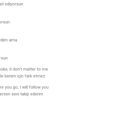
et ediyorsun
yorsun
eydim ama
rsun
oke, it don't matter to me
ile benim için fark etmez
e you go, I will follow you
ersen seni takip ederim