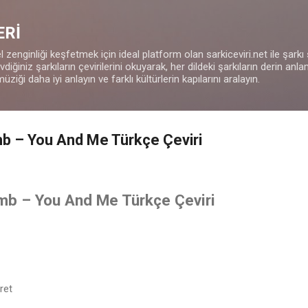
Ana içeriğe atla
ERİ
 zenginliği keşfetmek için ideal platform olan sarkiceviri.net ile şarkı
iğiniz şarkıların çevirilerini okuyarak, her dildeki şarkıların derin anla
müziği daha iyi anlayın ve farklı kültürlerin kapılarını aralayın.
 – You And Me Türkçe Çeviri
b – You And Me Türkçe Çeviri
ret