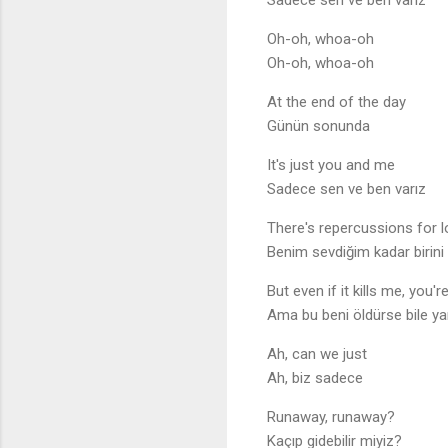
Sadece sen ve ben varız
Oh-oh, whoa-oh
Oh-oh, whoa-oh
At the end of the day
Günün sonunda
It's just you and me
Sadece sen ve ben varız
There's repercussions for 
Benim sevdiğim kadar birini
But even if it kills me, you'r
Ama bu beni öldürse bile y
Ah, can we just
Ah, biz sadece
Runaway, runaway?
Kaçıp gidebilir miyiz?