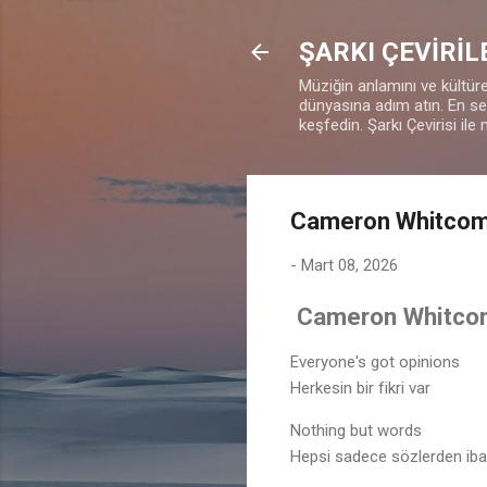
ŞARKI ÇEVİRİL
Müziğin anlamını ve kültürel
dünyasına adım atın. En sevd
keşfedin. Şarkı Çevirisi ile 
Cameron Whitcomb
-
Mart 08, 2026
Cameron Whitcom
Everyone's got opinions
Herkesin bir fikri var
Nothing but words
Hepsi sadece sözlerden iba