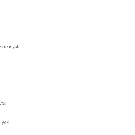
kimse yok
 yok
e yok