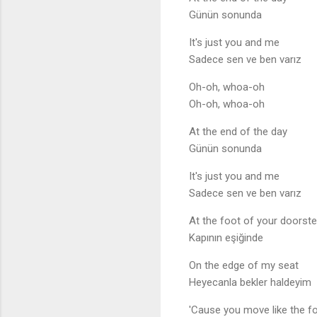
Günün sonunda
It's just you and me
Sadece sen ve ben varız
Oh-oh, whoa-oh
Oh-oh, whoa-oh
At the end of the day
Günün sonunda
It's just you and me
Sadece sen ve ben varız
At the foot of your doorst
Kapının eşiğinde
On the edge of my seat
Heyecanla bekler haldeyim
'Cause you move like the f