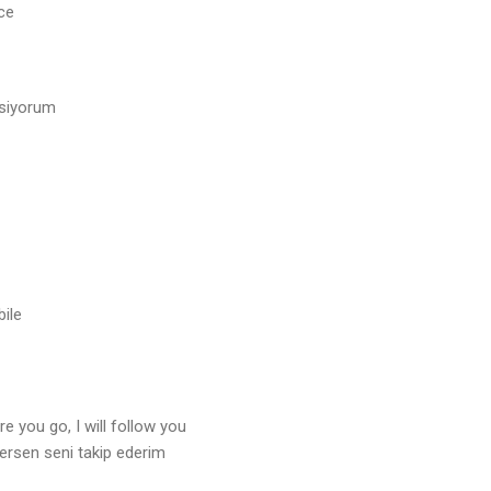
nce
msiyorum
ile
e you go, I will follow you
ersen seni takip ederim