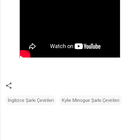
İngilizce Şarkı Çevirileri
Kylie Minogue Şarkı Çevirileri
Y
o
r