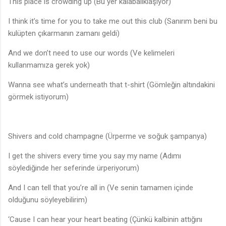
This place is crowding up (Bu yer kalabalıklaşıyor)
I think it’s time for you to take me out this club (Sanırım beni bu
kulüpten çıkarmanın zamanı geldi)
And we don’t need to use our words (Ve kelimeleri
kullanmamıza gerek yok)
Wanna see what’s underneath that t-shirt (Gömleğin altındakini
görmek istiyorum)
Shivers and cold champagne (Ürperme ve soğuk şampanya)
I get the shivers every time you say my name (Adımı
söylediğinde her seferinde ürperiyorum)
And I can tell that you’re all in (Ve senin tamamen içinde
olduğunu söyleyebilirim)
‘Cause I can hear your heart beating (Çünkü kalbinin attığını