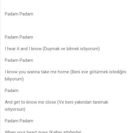
Padam Padam
Padam Padam
I hear it and I know (Duymak ve bilmek istiyorum)
Padam Padam
I know you wanna take me home (Beni eve götürmek istediğini
biliyorum)
Padam
And get to know me close (Ve beni yakından tanımak
istiyorsun)
Padam Padam
When your heart goes (Kalbin attığında)