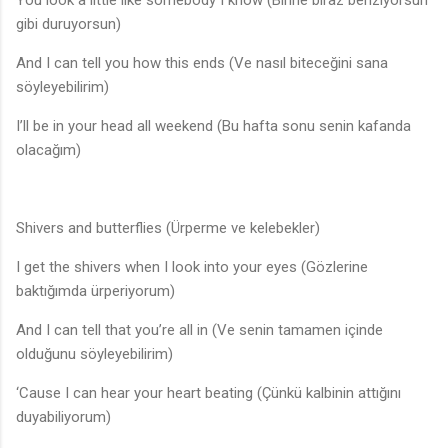
gibi duruyorsun)
And I can tell you how this ends (Ve nasıl biteceğini sana
söyleyebilirim)
I’ll be in your head all weekend (Bu hafta sonu senin kafanda
olacağım)
Shivers and butterflies (Ürperme ve kelebekler)
I get the shivers when I look into your eyes (Gözlerine
baktığımda ürperiyorum)
And I can tell that you’re all in (Ve senin tamamen içinde
olduğunu söyleyebilirim)
‘Cause I can hear your heart beating (Çünkü kalbinin attığını
duyabiliyorum)