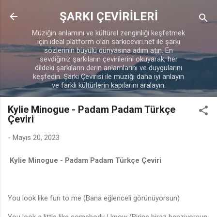
Ana içeriğe atla
ŞARKI ÇEVİRİLERİ
Müziğin anlamını ve kültürel zenginliği keşfetmek
için ideal platform olan sarkiceviri.net ile şarkı
sözlerinin büyülü dünyasına adım atın. En
sevdiğiniz şarkıların çevirilerini okuyarak, her
dildeki şarkıların derin anlamlarını ve duygularını
keşfedin. Şarkı Çevirisi ile müziği daha iyi anlayın
ve farklı kültürlerin kapılarını aralayın.
Kylie Minogue - Padam Padam Türkçe
Çeviri
-
Mayıs 20, 2023
Kylie Minogue - Padam Padam Türkçe Çeviri
You look like fun to me (Bana eğlenceli görünüyorsun)
You look a little like somebody I know (Birine biraz benziyorsun