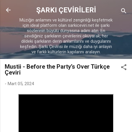
Ana içeriğe atla
ŞARKI ÇEVİRİLERİ
Müziğin anlamını ve kültürel zenginliği keşfetmek
için ideal platform olan sarkiceviri.net ile şarkı
sözlerinin büyülü dünyasına adım atın. En
sevdiğiniz şarkıların çevirilerini okuyarak, her
dildeki şarkıların derin anlamlarını ve duygularını
keşfedin. Şarkı Çevirisi ile müziği daha iyi anlayın
ve farklı kültürlerin kapılarını aralayın.
Mustii - Before the Party’s Over Türkçe
Çeviri
-
Mart 05, 2024