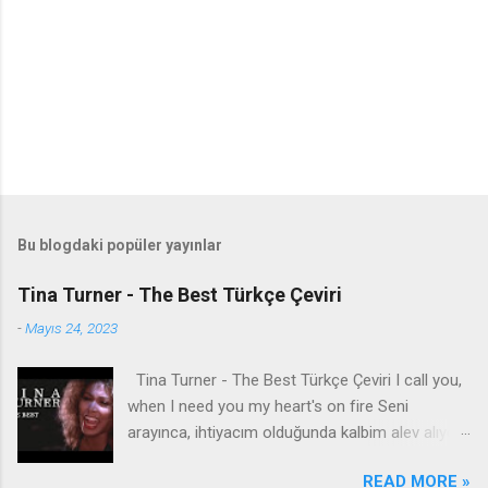
Bu blogdaki popüler yayınlar
Tina Turner - The Best Türkçe Çeviri
-
Mayıs 24, 2023
Tina Turner - The Best Türkçe Çeviri I call you,
when I need you my heart's on fire Seni
arayınca, ihtiyacım olduğunda kalbim alev alıyor
You come to me, come to me, wild and wild
READ MORE »
Bana geliyorsun, bana geliyorsun, vahşi vahşi