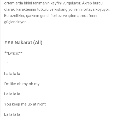
ortamlarda birini tanımanın keyfini vurguluyor. Akrep burcu
olarak, karakterinin tutkulu ve kıskanç yönlerini ortaya koyuyor.
Bu özellikler, şarkının genel flörtöz ve içten atmosferini
güçlendiriyor.
### Nakarat (All)
*
*Lyrics:**
```
La la la la
I’m like oh my oh my
La la la la
You keep me up at night
La la la la