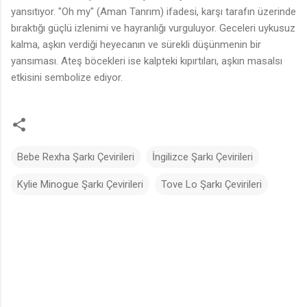
yansıtıyor. "Oh my" (Aman Tanrım) ifadesi, karşı tarafın üzerinde
bıraktığı güçlü izlenimi ve hayranlığı vurguluyor. Geceleri uykusuz
kalma, aşkın verdiği heyecanın ve sürekli düşünmenin bir
yansıması. Ateş böcekleri ise kalpteki kıpırtıları, aşkın masalsı
etkisini sembolize ediyor.
Bebe Rexha Şarkı Çevirileri
İngilizce Şarkı Çevirileri
Kylie Minogue Şarkı Çevirileri
Tove Lo Şarkı Çevirileri
Y
o
r
u
m