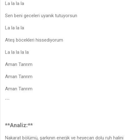
La la la la
Sen beni geceleri uyanık tutuyorsun
La la la la
Ateş böcekleri hissediyorum
La la la la la
Aman Tanrım
Aman Tanrım
Aman Tanrım
```
**Analiz:**
Nakarat bölümü, şarkının enerjik ve heyecan dolu ruh halini