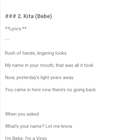
### 2. Kıta (Bebe)
**Lyrics:**
```
Rush of hands, lingering looks
My name in your mouth, that was all it took
Now, yesterday’s light years away
You came in here now there’s no going back
When you asked
What’s your name? Let me know
I’m Bebe, I’m a Virgo