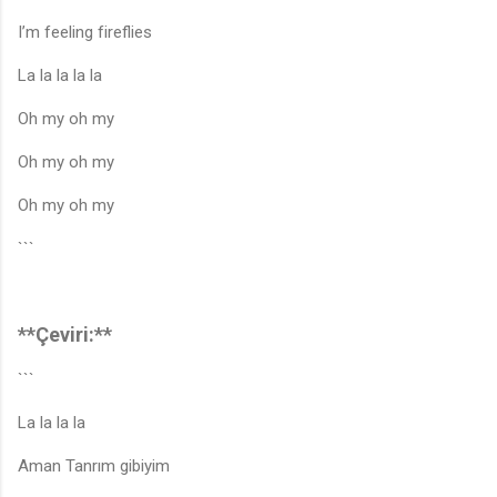
I’m feeling fireflies
La la la la la
Oh my oh my
Oh my oh my
Oh my oh my
```
**Çeviri:**
```
La la la la
Aman Tanrım gibiyim