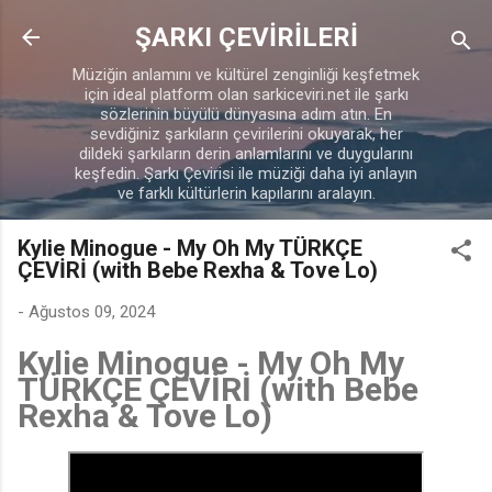
Ana içeriğe atla
ŞARKI ÇEVİRİLERİ
Müziğin anlamını ve kültürel zenginliği keşfetmek
için ideal platform olan sarkiceviri.net ile şarkı
sözlerinin büyülü dünyasına adım atın. En
sevdiğiniz şarkıların çevirilerini okuyarak, her
dildeki şarkıların derin anlamlarını ve duygularını
keşfedin. Şarkı Çevirisi ile müziği daha iyi anlayın
ve farklı kültürlerin kapılarını aralayın.
Kylie Minogue - My Oh My TÜRKÇE
ÇEVİRİ (with Bebe Rexha & Tove Lo)
-
Ağustos 09, 2024
Kylie Minogue - My Oh My
TÜRKÇE ÇEVİRİ (with Bebe
Rexha & Tove Lo)