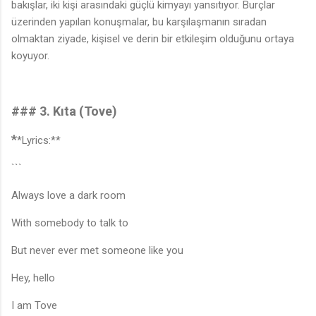
bakışlar, iki kişi arasındaki güçlü kimyayı yansıtıyor. Burçlar
üzerinden yapılan konuşmalar, bu karşılaşmanın sıradan
olmaktan ziyade, kişisel ve derin bir etkileşim olduğunu ortaya
koyuyor.
### 3. Kıta (Tove)
*
*Lyrics:**
```
Always love a dark room
With somebody to talk to
But never ever met someone like you
Hey, hello
I am Tove