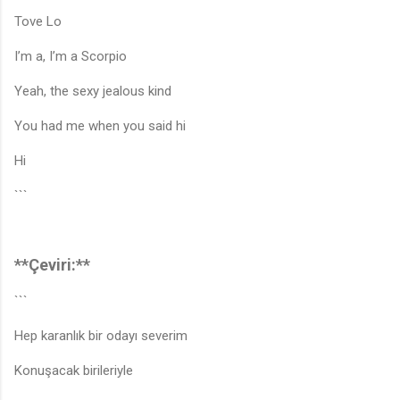
Tove Lo
I’m a, I’m a Scorpio
Yeah, the sexy jealous kind
You had me when you said hi
Hi
```
**Çeviri:**
```
Hep karanlık bir odayı severim
Konuşacak birileriyle