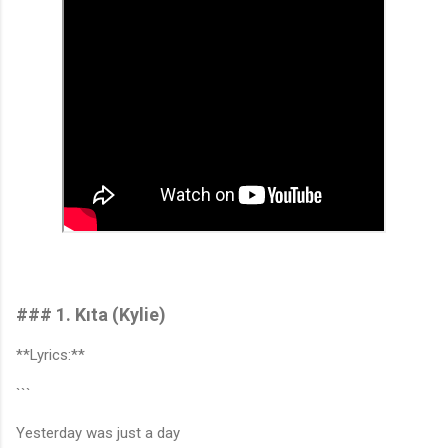
### 1. Kıta (Kylie)
**Lyrics:**
```
Yesterday was just a day