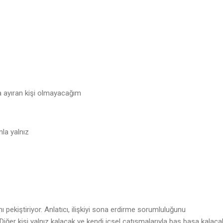
ara ayıran kişi olmayacağım
ınla yalnız
ı pekiştiriyor. Anlatıcı, ilişkiyi sona erdirme sorumluluğunu
 Diğer kişi yalnız kalacak ve kendi içsel çatışmalarıyla baş başa kalaca