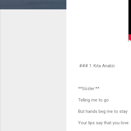
### 1. Kıta Analizi
**Sözler:**
Telling me to go
But hands beg me to stay
Your lips say that you love