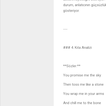
durum, anlatıcının güçsüzlü
gösteriyor.
---
### 4. Kıta Analizi
**Sözler:**
You promise me the sky
Then toss me like a stone
You wrap me in your arms
And chill me to the bone