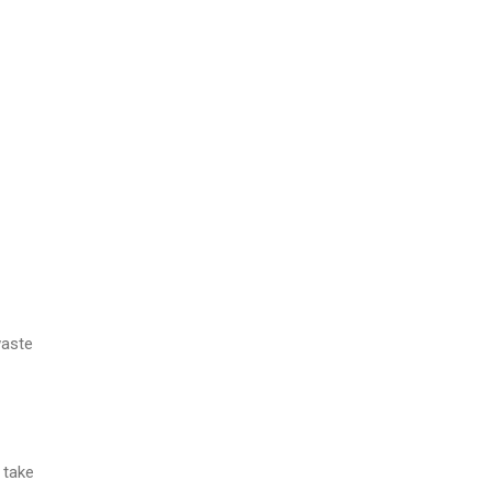
 waste
't take