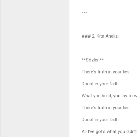
---
### 2. Kıta Analizi
**Sözler:**
There's truth in your lies
Doubt in your faith
What you build, you lay to
There's truth in your lies
Doubt in your faith
All I've got's what you didn