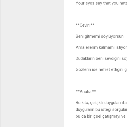
Your eyes say that you ha
**Çeviri:**
Beni gitmemi söylüyorsun
Ama ellerim kalmamı istiy
Dudakların beni sevdiğini s
Gözlerin ise nefret ettiğini
**Analiz:**
Bu kıta, çelişkili duyguları i
duyguların bu isteği sorgula
bu da bir içsel çatışmayı ve b