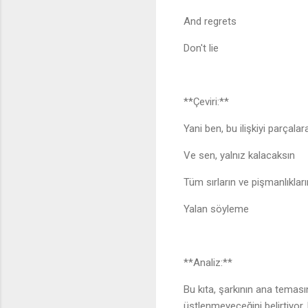
And regrets
Don't lie
**Çeviri:**
Yani ben, bu ilişkiyi parçal
Ve sen, yalnız kalacaksın
Tüm sırların ve pişmanlıklar
Yalan söyleme
**Analiz:**
Bu kıta, şarkının ana temasın
üstlenmeyeceğini belirtiyor.