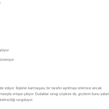
te
or
öylüyor
 gösteriyor
fade ediyor. İlişkinin karmaşası, bir tarafın ayrılmayı istemesi ancak
masıyla ortaya çıkıyor. Dudaklar sevgi söylese de, gözlerin bunu yalanl
elirsizliği vurguluyor.