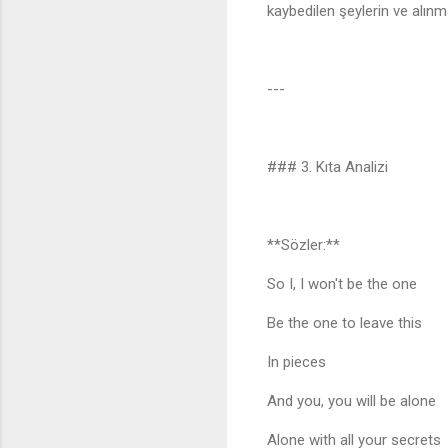
kaybedilen şeylerin ve alınm
---
### 3. Kıta Analizi
**Sözler:**
So I, I won't be the one
Be the one to leave this
In pieces
And you, you will be alone
Alone with all your secret