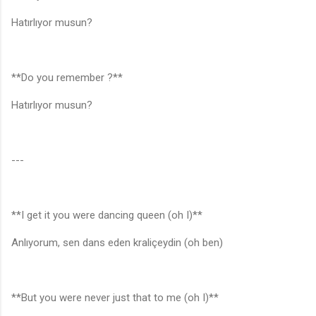
Hatırlıyor musun?
**Do you remember ?**
Hatırlıyor musun?
---
**I get it you were dancing queen (oh I)**
Anlıyorum, sen dans eden kraliçeydin (oh ben)
**But you were never just that to me (oh I)**