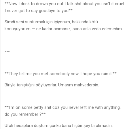
**Now I drink to drown you out I talk shit about you isn’t it cruel
I never got to say goodbye to you**
Şimdi seni susturmak için içiyorum, hakkında kötü
konuşuyorum — ne kadar acımasız, sana asla veda edemedim.
---
**They tell me you met somebody new. I hope you ruin it.**
Biriyle tanıştığını söylüyorlar. Umarım mahvedersin.
**I’m on some petty shit coz you never left me with anything,
do you remember ?**
Ufak hesaplara düştüm çünkü bana hiçbir şey bırakmadın,