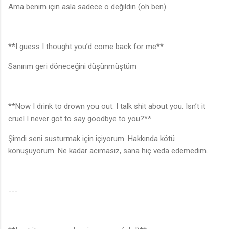
Ama benim için asla sadece o değildin (oh ben)
**I guess I thought you’d come back for me**
Sanırım geri döneceğini düşünmüştüm
**Now I drink to drown you out. I talk shit about you. Isn’t it
cruel I never got to say goodbye to you?**
Şimdi seni susturmak için içiyorum. Hakkında kötü
konuşuyorum. Ne kadar acımasız, sana hiç veda edemedim.
---