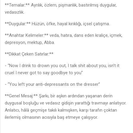
**Temalar:** Ayrılık, özlem, pişmanlık, bastırılmış duygular,
vedasızlık.
**Duygular:** Hüzün, öfke, hayal kırıklığı, içsel çatışma.
**Anahtar Kelimeler:** veda, hatıra, dans eden kraliçe, içmek,
depresyon, mektup, Abba.
**Dikkat Çeken Satırlar:**
- “Now I drink to drown you out, I talk shit about you, isn’t it
cruel I never got to say goodbye to you”
- “You left your anti-depressants on the dresser”
**Genel Mesaj:** Şarkı, bir aşkın ardından yaşanan derin
duygusal boşluğu ve vedasız gidişin yarattığı travmayı anlatıyor.
Anlatıcı, hâlâ geçmişe takılı kalmışken, karşı tarafın çoktan
ilerlemiş olmasının acısıyla baş etmeye çalışıyor.