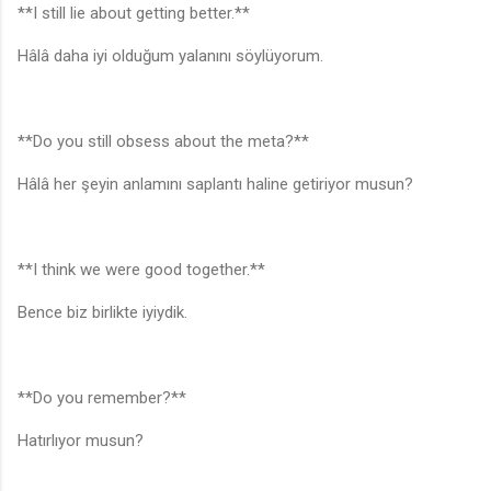
**I still lie about getting better.**
Hâlâ daha iyi olduğum yalanını söylüyorum.
**Do you still obsess about the meta?**
Hâlâ her şeyin anlamını saplantı haline getiriyor musun?
**I think we were good together.**
Bence biz birlikte iyiydik.
**Do you remember?**
Hatırlıyor musun?