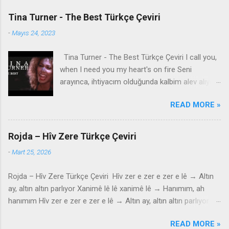
Tina Turner - The Best Türkçe Çeviri
-
Mayıs 24, 2023
Tina Turner - The Best Türkçe Çeviri I call you,
when I need you my heart's on fire Seni
arayınca, ihtiyacım olduğunda kalbim alev alıyor
You come to me, come to me, wild and wild
READ MORE »
Bana geliyorsun, bana geliyorsun, vahşi vahşi
You come to me Bana geliyorsun Give me
everything I need İhtiyacım olan her şeyi bana
Rojda – Hîv Zere Türkçe Çeviri
ver Give me a lifetime of promises and a world
-
Mart 25, 2026
of dreams Bana ömür boyu sözler ve düşler
dünyası ver Speak the language of love like you
Rojda – Hîv Zere Türkçe Çeviri Hîv zer e zer e zer e lê → Altın
know what it means Aşk dilini konuş, ne anlama
ay, altın altın parlıyor Xanimê lê lê xanimê lê → Hanımım, ah
geldiğini biliyormuş gibi And it can't be wrong,
hanımım Hîv zer e zer e zer e lê → Altın ay, altın altın parlıyor
take my heart Ve yanlış olamaz, kalbimi al And
Xanimê lê lê ya minê lê → Hanımım, benim hanımım Mala rindê
make it strong, baby Ve onu güçlü kıl, bebeğim
READ MORE »
li hember e lê → Güzelin evi karşıdadır Xanimê lê lê xanimê lê →