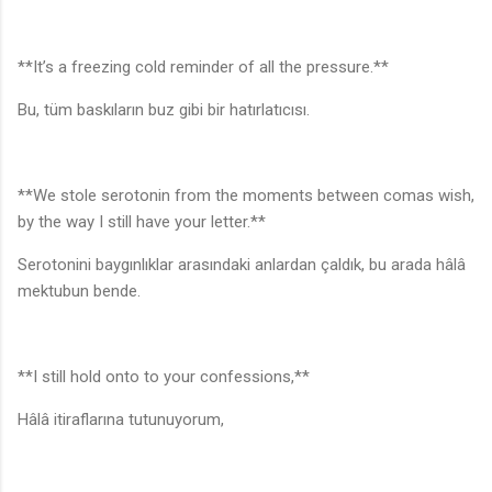
**It’s a freezing cold reminder of all the pressure.**
Bu, tüm baskıların buz gibi bir hatırlatıcısı.
**We stole serotonin from the moments between comas wish,
by the way I still have your letter.**
Serotonini baygınlıklar arasındaki anlardan çaldık, bu arada hâlâ
mektubun bende.
**I still hold onto to your confessions,**
Hâlâ itiraflarına tutunuyorum,