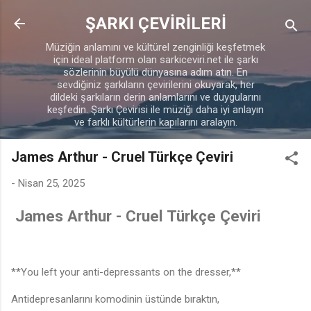
Ana içeriğe atla
ŞARKI ÇEVİRİLERİ
Müziğin anlamını ve kültürel zenginliği keşfetmek
için ideal platform olan sarkiceviri.net ile şarkı
sözlerinin büyülü dünyasına adım atın. En
sevdiğiniz şarkıların çevirilerini okuyarak, her
dildeki şarkıların derin anlamlarını ve duygularını
keşfedin. Şarkı Çevirisi ile müziği daha iyi anlayın
ve farklı kültürlerin kapılarını aralayın.
James Arthur - Cruel Türkçe Çeviri
-
Nisan 25, 2025
James Arthur - Cruel Türkçe Çeviri
**You left your anti-depressants on the dresser,**
Antidepresanlarını komodinin üstünde bıraktın,