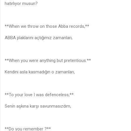
hatırlıyor musun?
**When we throw on those Abba records,**
ABBA plaklarını açtığımız zamanları,
**When you were anything but pretentious.**
Kendini asla kasmadığın o zamanları,
**To your love I was defenceless,**
Senin aşkına karşı savunmasızdım,
**Do you remember ?**