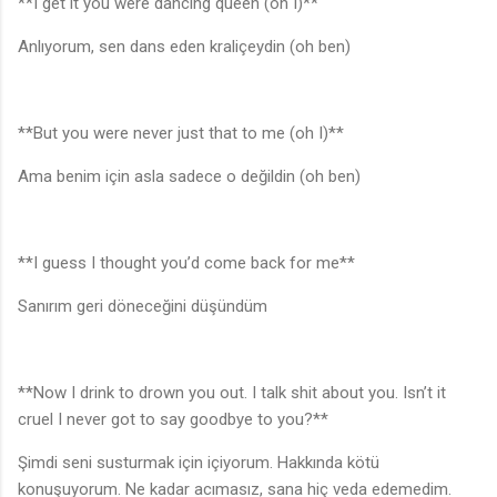
**I get it you were dancing queen (oh I)**
Anlıyorum, sen dans eden kraliçeydin (oh ben)
**But you were never just that to me (oh I)**
Ama benim için asla sadece o değildin (oh ben)
**I guess I thought you’d come back for me**
Sanırım geri döneceğini düşündüm
**Now I drink to drown you out. I talk shit about you. Isn’t it
cruel I never got to say goodbye to you?**
Şimdi seni susturmak için içiyorum. Hakkında kötü
konuşuyorum. Ne kadar acımasız, sana hiç veda edemedim.