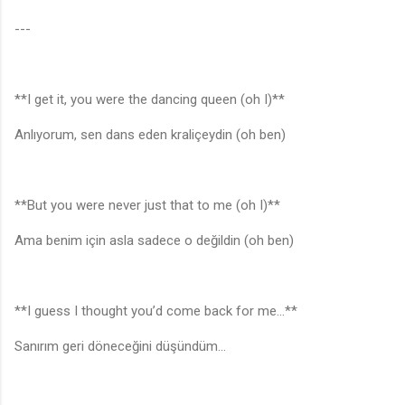
---
**I get it, you were the dancing queen (oh I)**
Anlıyorum, sen dans eden kraliçeydin (oh ben)
**But you were never just that to me (oh I)**
Ama benim için asla sadece o değildin (oh ben)
**I guess I thought you’d come back for me…**
Sanırım geri döneceğini düşündüm...