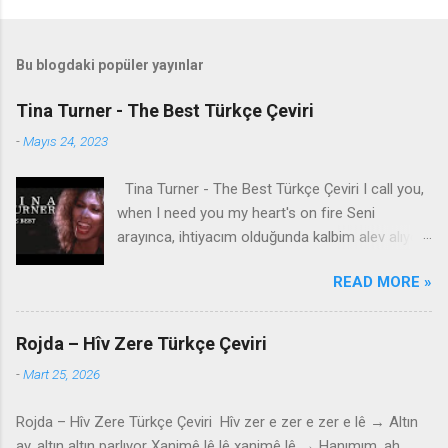
Bu blogdaki popüler yayınlar
Tina Turner - The Best Türkçe Çeviri
-
Mayıs 24, 2023
Tina Turner - The Best Türkçe Çeviri I call you,
when I need you my heart's on fire Seni
arayınca, ihtiyacım olduğunda kalbim alev alıyor
You come to me, come to me, wild and wild
READ MORE »
Bana geliyorsun, bana geliyorsun, vahşi vahşi
You come to me Bana geliyorsun Give me
everything I need İhtiyacım olan her şeyi bana
Rojda – Hîv Zere Türkçe Çeviri
ver Give me a lifetime of promises and a world
-
Mart 25, 2026
of dreams Bana ömür boyu sözler ve düşler
dünyası ver Speak the language of love like you
Rojda – Hîv Zere Türkçe Çeviri Hîv zer e zer e zer e lê → Altın
know what it means Aşk dilini konuş, ne anlama
ay, altın altın parlıyor Xanimê lê lê xanimê lê → Hanımım, ah