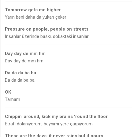
Tomorrow gets me higher
Yarın beni daha da yukarı çeker
Pressure on people, people on streets
İnsanlar üzerinde baskı, sokaktaki insanlar
Day day de mm hm
Day day de mm hm
Da da da ba ba
Da da da ba ba
OK
Tamam
Chippin' around, kick my brains 'round the floor
Etrafı dolanıyorum, beynimi yere çarpıyorum
These are the days: it never rains but it pours