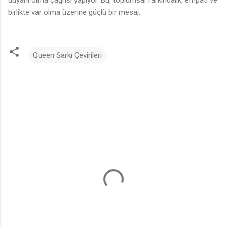
duyarlı olma çağrısı yapıyor. Bu, toplumsal farkındalık, empati ve
birlikte var olma üzerine güçlü bir mesaj.
Queen Şarkı Çevirileri
Y
o
r
u
m
l
a
r