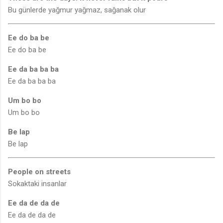
Bu günlerde yağmur yağmaz, sağanak olur
Ee do ba be
Ee do ba be
Ee da ba ba ba
Ee da ba ba ba
Um bo bo
Um bo bo
Be lap
Be lap
People on streets
Sokaktaki insanlar
Ee da de da de
Ee da de da de