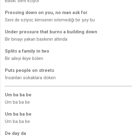
Baskı: beni eziyor
Pressing down on you, no man ask for
Seni de eziyor, kimsenin istemediği bir şey bu
Under pressure that burns a building down
Bir binayı yakan baskının altında
Splits a family in two
Bir aileyi ikiye bölen
Puts people on streets
İnsanları sokaklara döken
Um ba ba be
Um ba ba be
Um ba ba be
Um ba ba be
De day da