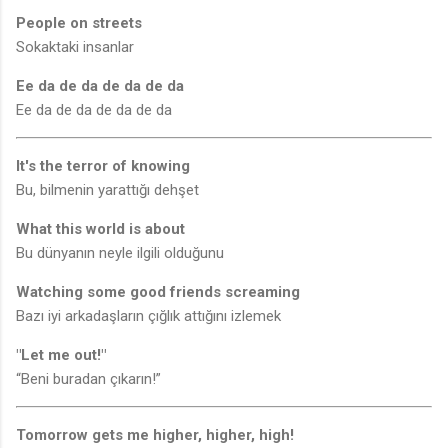
People on streets
Sokaktaki insanlar
Ee da de da de da de da
Ee da de da de da de da
It's the terror of knowing
Bu, bilmenin yarattığı dehşet
What this world is about
Bu dünyanın neyle ilgili olduğunu
Watching some good friends screaming
Bazı iyi arkadaşların çığlık attığını izlemek
"Let me out!"
“Beni buradan çıkarın!”
Tomorrow gets me higher, higher, high!