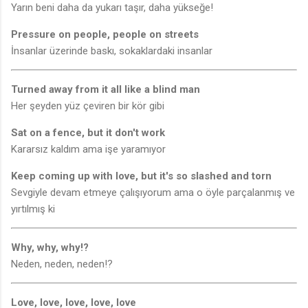
Yarın beni daha da yukarı taşır, daha yükseğe!
Pressure on people, people on streets
İnsanlar üzerinde baskı, sokaklardaki insanlar
Turned away from it all like a blind man
Her şeyden yüz çeviren bir kör gibi
Sat on a fence, but it don't work
Kararsız kaldım ama işe yaramıyor
Keep coming up with love, but it's so slashed and torn
Sevgiyle devam etmeye çalışıyorum ama o öyle parçalanmış ve
yırtılmış ki
Why, why, why!?
Neden, neden, neden!?
Love, love, love, love, love