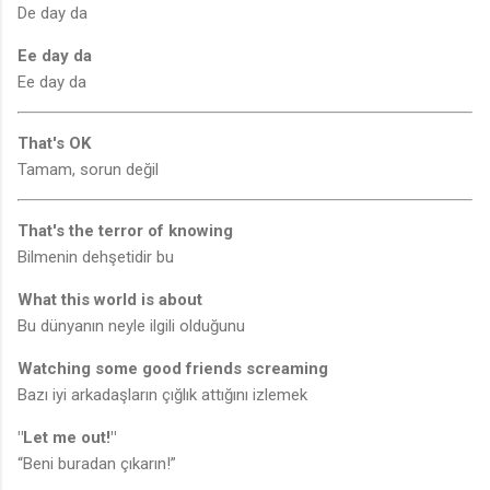
De day da
Ee day da
Ee day da
That's OK
Tamam, sorun değil
That's the terror of knowing
Bilmenin dehşetidir bu
What this world is about
Bu dünyanın neyle ilgili olduğunu
Watching some good friends screaming
Bazı iyi arkadaşların çığlık attığını izlemek
"Let me out!"
“Beni buradan çıkarın!”