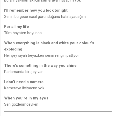
Bu anı yakalamak için kameraya ihtiyacım yok
I’ll remember how you look tonight
Senin bu gece nasıl göründüğünü hatırlayacağım
For all my life
Tüm hayatım boyunca
When everything is black and white your colour’s
exploding
Her şey siyah beyazken senin rengin patlıyor
There’s something in the way you shine
Parlamanda bir şey var
I don’t need a camera
Kameraya ihtiyacım yok
When you’re in my eyes
Sen gözlerimdeyken