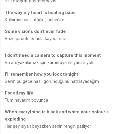
Bir fotoğraf gösteremezdi
The way my heart is beating babe
Kalbimin nasıl attığını, bebeğim
Some visions don’t ever fade
Bazı görüntüler asla kaybolmaz
I don’t need a camera to capture this moment
Bu anı yakalamak için kameraya ihtiyacım yok
I’ll remember how you look tonight
Senin bu gece nasıl göründüğünü hatırlayacağım
For all my life
Tüm hayatım boyunca
When everything is black and white your colour’s
exploding
Her şey siyah beyazken senin rengin patlıyor