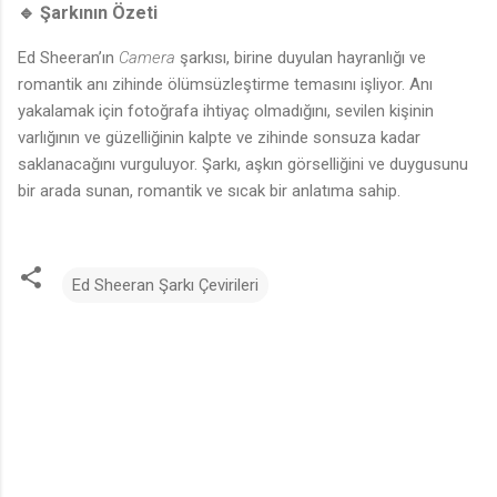
🔹 Şarkının Özeti
Ed Sheeran’ın
Camera
şarkısı, birine duyulan hayranlığı ve
romantik anı zihinde ölümsüzleştirme temasını işliyor. Anı
yakalamak için fotoğrafa ihtiyaç olmadığını, sevilen kişinin
varlığının ve güzelliğinin kalpte ve zihinde sonsuza kadar
saklanacağını vurguluyor. Şarkı, aşkın görselliğini ve duygusunu
bir arada sunan, romantik ve sıcak bir anlatıma sahip.
Ed Sheeran Şarkı Çevirileri
Y
o
r
u
m
l