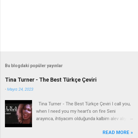
Bu blogdaki popüler yayınlar
Tina Turner - The Best Türkçe Çeviri
-
Mayıs 24, 2023
Tina Turner - The Best Türkçe Çeviri I call you,
when I need you my heart's on fire Seni
arayınca, ihtiyacım olduğunda kalbim alev alıyor
You come to me, come to me, wild and wild
READ MORE »
Bana geliyorsun, bana geliyorsun, vahşi vahşi