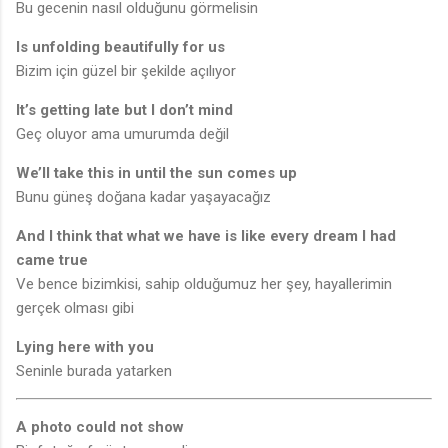
Bu gecenin nasıl olduğunu görmelisin
Is unfolding beautifully for us
Bizim için güzel bir şekilde açılıyor
It’s getting late but I don’t mind
Geç oluyor ama umurumda değil
We’ll take this in until the sun comes up
Bunu güneş doğana kadar yaşayacağız
And I think that what we have is like every dream I had
came true
Ve bence bizimkisi, sahip olduğumuz her şey, hayallerimin
gerçek olması gibi
Lying here with you
Seninle burada yatarken
A photo could not show