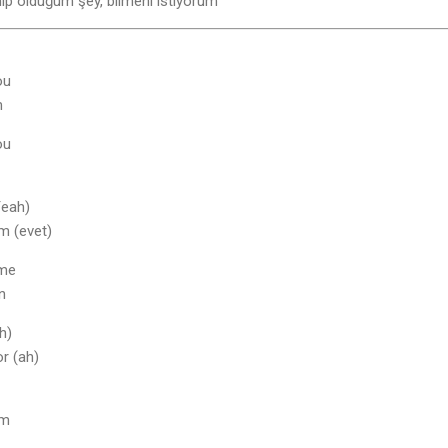
hip olduğum şey, bilmeni istiyorum
ou
m
ou
Yeah)
m (evet)
 me
n
h)
or (ah)
um