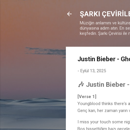
ŞARKI ÇEVİRİL
Müziğin anlamını ve kültürel
dünyasına adım atın. En sevd
keşfedin. Şarkı Çevirisi ile 
Justin Bieber - Gh
-
Eylül 13, 2025
🎶 Justin Bieber 
[Verse 1]
Youngblood thinks there's
Genç kan, her zaman yarın 
I miss your touch some nig
Boş hissettiğim bazı gece