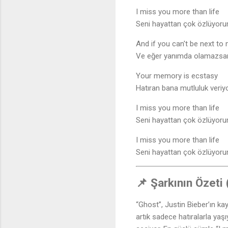
I miss you more than life
Seni hayattan çok özlüyor
And if you can't be next to
Ve eğer yanımda olamazsa
Your memory is ecstasy
Hatıran bana mutluluk veriy
I miss you more than life
Seni hayattan çok özlüyor
I miss you more than life
Seni hayattan çok özlüyor
📌 Şarkının Özeti
“Ghost”, Justin Bieber’ın kay
artık sadece hatıralarla yaş