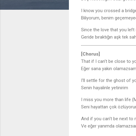
I know you crossed a bridge 
Biliyorum, benim geçemeyec
Since the love that you left 
Geride bıraktığın aşk tek sa
[Chorus]
That if I can't be close to y
Eğer sana yakın olamazsa
I'll settle for the ghost of y
Senin hayalinle yetinirim
I miss you more than life (M
Seni hayattan çok özlüyoru
And if you can't be next to
Ve eğer yanımda olamazsa