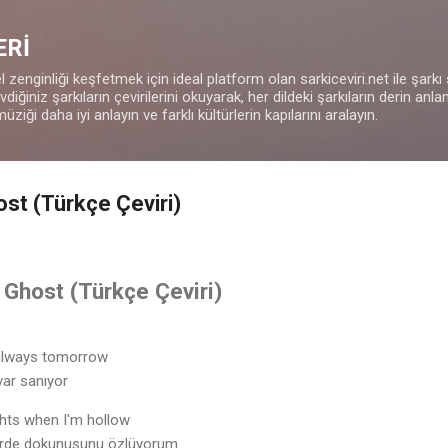
Ana içeriğe atla
ERİ
 zenginliği keşfetmek için ideal platform olan sarkiceviri.net ile şarkı
iğiniz şarkıların çevirilerini okuyarak, her dildeki şarkıların derin anla
müziği daha iyi anlayın ve farklı kültürlerin kapılarını aralayın.
ost (Türkçe Çeviri)
- Ghost (Türkçe Çeviri)
 always tomorrow
var sanıyor
hts when I'm hollow
lerde dokunuşunu özlüyorum