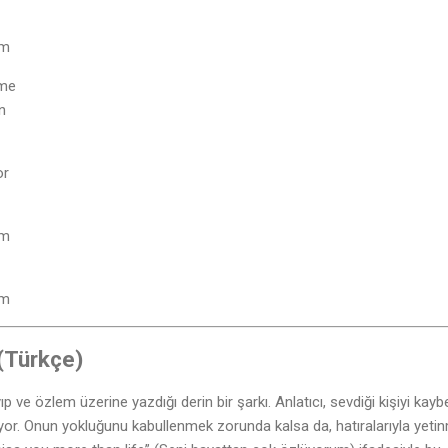
um
 me
n
or
um
um
 (Türkçe)
ıp ve özlem üzerine yazdığı derin bir şarkı. Anlatıcı, sevdiği kişiyi kayb
ıyor. Onun yokluğunu kabullenmek zorunda kalsa da, hatıralarıyla yeti