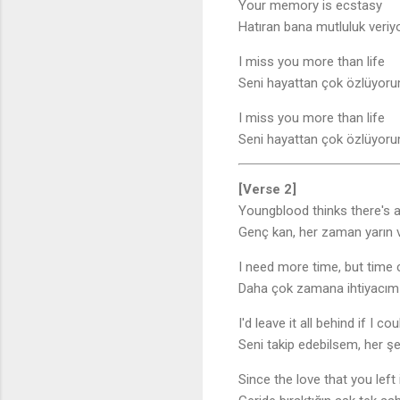
Your memory is ecstasy
Hatıran bana mutluluk veriyo
I miss you more than life
Seni hayattan çok özlüyor
I miss you more than life
Seni hayattan çok özlüyor
[Verse 2]
Youngblood thinks there's
Genç kan, her zaman yarın 
I need more time, but time
Daha çok zamana ihtiyacım
I'd leave it all behind if I co
Seni takip edebilsem, her şe
Since the love that you left 