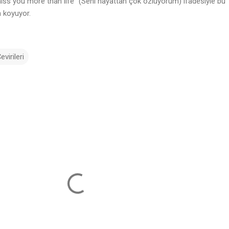
miss you more than life” (Seni hayattan çok özlüyorum) ifadesiyle bu
 koyuyor.
virileri