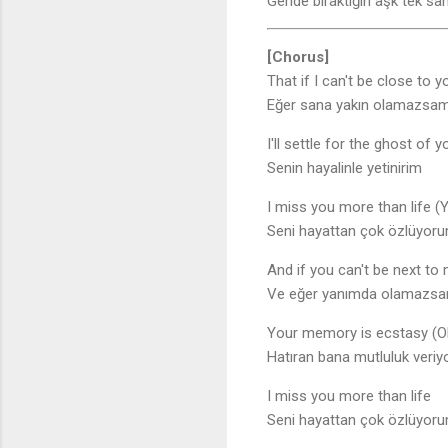
Geride bıraktığın aşk tek sa
[Chorus]
That if I can't be close to y
Eğer sana yakın olamazsa
I'll settle for the ghost of y
Senin hayalinle yetinirim
I miss you more than life (
Seni hayattan çok özlüyoru
And if you can't be next to
Ve eğer yanımda olamazsa
Your memory is ecstasy (O
Hatıran bana mutluluk veriy
I miss you more than life
Seni hayattan çok özlüyor