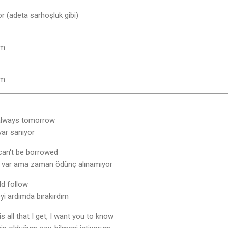
r (adeta sarhoşluk gibi)
um
um
 always tomorrow
var sanıyor
 can't be borrowed
 var ama zaman ödünç alınamıyor
uld follow
yi ardımda bırakırdım
is all that I get, I want you to know