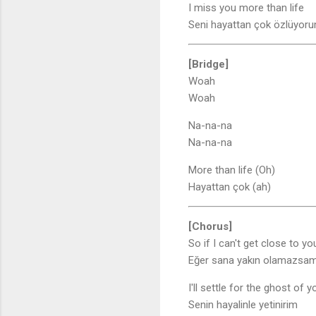
I miss you more than life
Seni hayattan çok özlüyor
[Bridge]
Woah
Woah
Na-na-na
Na-na-na
More than life (Oh)
Hayattan çok (ah)
[Chorus]
So if I can't get close to yo
Eğer sana yakın olamazsa
I'll settle for the ghost of y
Senin hayalinle yetinirim