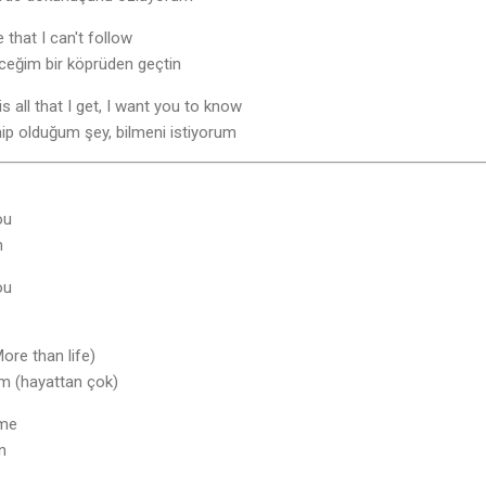
that I can't follow
eğim bir köprüden geçtin
is all that I get, I want you to know
hip olduğum şey, bilmeni istiyorum
ou
m
ou
ore than life)
m (hayattan çok)
 me
n