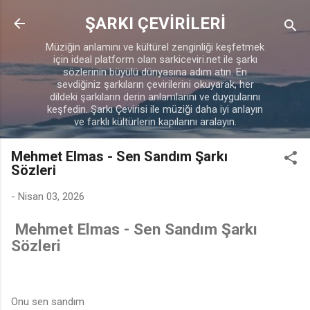
Ana içeriğe atla
ŞARKI ÇEVİRİLERİ
Müziğin anlamını ve kültürel zenginliği keşfetmek
için ideal platform olan sarkiceviri.net ile şarkı
sözlerinin büyülü dünyasına adım atın. En
sevdiğiniz şarkıların çevirilerini okuyarak, her
dildeki şarkıların derin anlamlarını ve duygularını
keşfedin. Şarkı Çevirisi ile müziği daha iyi anlayın
ve farklı kültürlerin kapılarını aralayın.
Mehmet Elmas - Sen Sandım Şarkı
Sözleri
-
Nisan 03, 2026
Mehmet Elmas - Sen Sandım Şarkı
Sözleri
Onu sen sandım