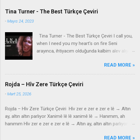
Tina Turner - The Best Türkçe Çeviri
-
Mayıs 24, 2023
Tina Turner - The Best Türkçe Çeviri I call you,
when I need you my heart's on fire Seni
arayınca, ihtiyacım olduğunda kalbim alev alıyor
You come to me, come to me, wild and wild
READ MORE »
Bana geliyorsun, bana geliyorsun, vahşi vahşi
You come to me Bana geliyorsun Give me
everything I need İhtiyacım olan her şeyi bana
Rojda – Hîv Zere Türkçe Çeviri
ver Give me a lifetime of promises and a world
-
Mart 25, 2026
of dreams Bana ömür boyu sözler ve düşler
dünyası ver Speak the language of love like you
Rojda – Hîv Zere Türkçe Çeviri Hîv zer e zer e zer e lê → Altın
know what it means Aşk dilini konuş, ne anlama
ay, altın altın parlıyor Xanimê lê lê xanimê lê → Hanımım, ah
geldiğini biliyormuş gibi And it can't be wrong,
hanımım Hîv zer e zer e zer e lê → Altın ay, altın altın parlıyor
take my heart Ve yanlış olamaz, kalbimi al And
Xanimê lê lê ya minê lê → Hanımım, benim hanımım Mala rindê
make it strong, baby Ve onu güçlü kıl, bebeğim
READ MORE »
li hember e lê → Güzelin evi karşıdadır Xanimê lê lê xanimê lê →