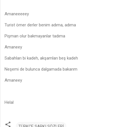
Amaneeeeey
Turist ömer derler benim adıma, adıma
Pişman olur bakmayanlar tadıma
Amaneey
Sabahları bi kadeh, akşamları beş kadeh
Neşemi de bulunca dalgamada bakarım
Amaneey
Helal
TÜRKÇE ŞARKI SÖZLERİ