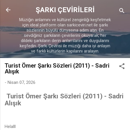
Ana içeriğe atla
ŞARKI ÇEVİRİLERİ
Müziğin anlamını ve kültürel zenginliği keşfetmek
için ideal platform olan sarkiceviri.net ile şarkı
sözlerinin büyülü dünyasına adım atın. En
sevdiğiniz şarkıların çevirilerini okuyarak, her
dildeki şarkıların derin anlamlarını ve duygularını
keşfedin. Şarkı Çevirisi ile müziği daha iyi anlayın
ve farklı kültürlerin kapılarını aralayın.
Turist Ömer Şarkı Sözleri (2011) - Sadri
Alışık
-
Nisan 07, 2026
Turist Ömer Şarkı Sözleri (2011) - Sadri
Alışık
Helalll