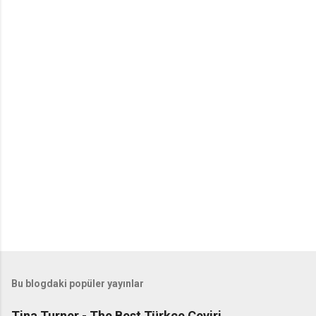
Bu blogdaki popüler yayınlar
Tina Turner - The Best Türkçe Çeviri