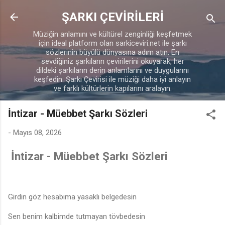
Ana içeriğe atla
ŞARKI ÇEVİRİLERİ
Müziğin anlamını ve kültürel zenginliği keşfetmek
için ideal platform olan sarkiceviri.net ile şarkı
sözlerinin büyülü dünyasına adım atın. En
sevdiğiniz şarkıların çevirilerini okuyarak, her
dildeki şarkıların derin anlamlarını ve duygularını
keşfedin. Şarkı Çevirisi ile müziği daha iyi anlayın
ve farklı kültürlerin kapılarını aralayın.
İntizar - Müebbet Şarkı Sözleri
-
Mayıs 08, 2026
İntizar - Müebbet Şarkı Sözleri
Girdin göz hesabıma yasaklı belgedesin
Sen benim kalbimde tutmayan tövbedesin