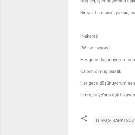
Boş ver, işler başımdan âşkı
Bir şair bize şiirini yazsın,
[Nakarat]
(W—w—waow)
Her gece düşünüyorum seni
Kalbim olmuş plastik
Her gece düşünüyorum seni
Hmm, biliyo'sun âşk hikayem
TÜRKÇE ŞARKI SÖZ