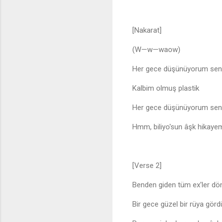
[Nakarat]
(W—w—waow)
Her gece düşünüyorum seni
Kalbim olmuş plastik
Her gece düşünüyorum seni
Hmm, biliyo'sun âşk hikayem
[Verse 2]
Benden giden tüm ex'ler d
Bir gece güzel bir rüya gör