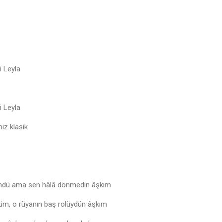
 Leyla
 Leyla
iz klasik
öndü ama sen hâlâ dönmedin âşkım
düm, o rüyanın baş rolüydün âşkım