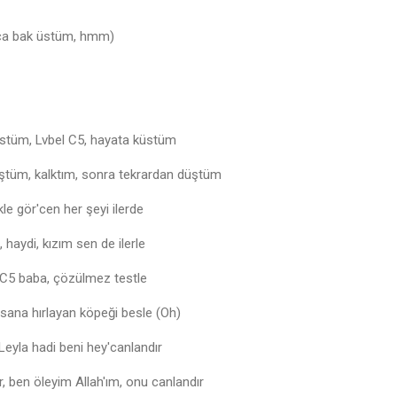
ça bak üstüm, hmm)
stüm, Lvbel C5, hayata küstüm
üştüm, kalktım, sonra tekrardan düştüm
le gör'cen her şeyi ilerde
 haydi, kızım sen de ilerle
 C5 baba, çözülmez testle
sana hırlayan köpeği besle (Oh)
 Leyla hadi beni hey'canlandır
r, ben öleyim Allah'ım, onu canlandır