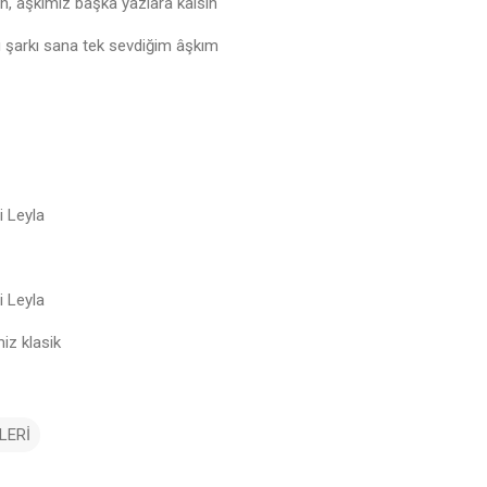
n, âşkımız başka yazlara kalsın
 bu şarkı sana tek sevdiğim âşkım
 Leyla
 Leyla
iz klasik
LERİ