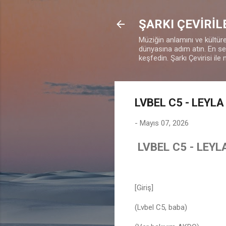
ŞARKI ÇEVİRİL
Müziğin anlamını ve kültürel
dünyasına adım atın. En sevd
keşfedin. Şarkı Çevirisi ile 
LVBEL C5 - LEYLA
-
Mayıs 07, 2026
LVBEL C5 - LEYL
[Giriş]
(Lvbel C5, baba)