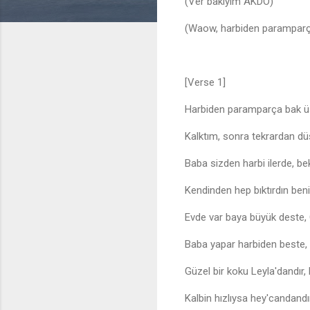
(Ver bakıyım AKDO)
(Waow, harbiden parampar
[Verse 1]
Harbiden paramparça bak ü
Kalktım, sonra tekrardan d
Baba sizden harbi ilerde, bek
Kendinden hep bıktırdın beni,
Evde var baya büyük deste,
Baba yapar harbiden beste, 
Güzel bir koku Leyla'dandır,
Kalbin hızlıysa hey'candandı