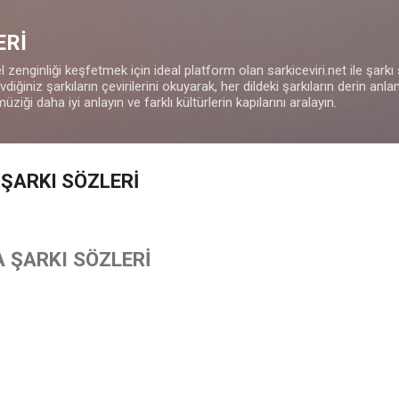
Ana içeriğe atla
ERİ
 zenginliği keşfetmek için ideal platform olan sarkiceviri.net ile şarkı
iğiniz şarkıların çevirilerini okuyarak, her dildeki şarkıların derin anla
müziği daha iyi anlayın ve farklı kültürlerin kapılarını aralayın.
 ŞARKI SÖZLERİ
A ŞARKI SÖZLERİ