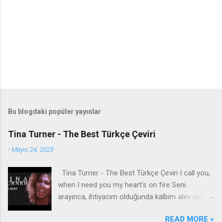
Bu blogdaki popüler yayınlar
Tina Turner - The Best Türkçe Çeviri
-
Mayıs 24, 2023
Tina Turner - The Best Türkçe Çeviri I call you,
when I need you my heart's on fire Seni
arayınca, ihtiyacım olduğunda kalbim alev alıyor
You come to me, come to me, wild and wild
READ MORE »
Bana geliyorsun, bana geliyorsun, vahşi vahşi