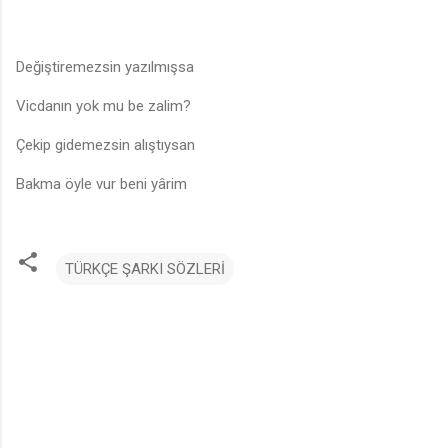
Değiştiremezsin yazılmışsa
Vicdanın yok mu be zalim?
Çekip gidemezsin alıştıysan
Bakma öyle vur beni yârim
TÜRKÇE ŞARKI SÖZLERİ
Y
o
r
u
m