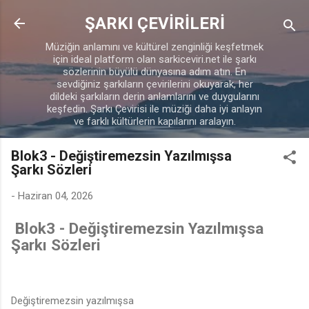
Ana içeriğe atla
ŞARKI ÇEVİRİLERİ
Müziğin anlamını ve kültürel zenginliği keşfetmek
için ideal platform olan sarkiceviri.net ile şarkı
sözlerinin büyülü dünyasına adım atın. En
sevdiğiniz şarkıların çevirilerini okuyarak, her
dildeki şarkıların derin anlamlarını ve duygularını
keşfedin. Şarkı Çevirisi ile müziği daha iyi anlayın
ve farklı kültürlerin kapılarını aralayın.
Blok3 - Değiştiremezsin Yazılmışsa
Şarkı Sözleri
-
Haziran 04, 2026
Blok3 - Değiştiremezsin Yazılmışsa
Şarkı Sözleri
Değiştiremezsin yazılmışsa