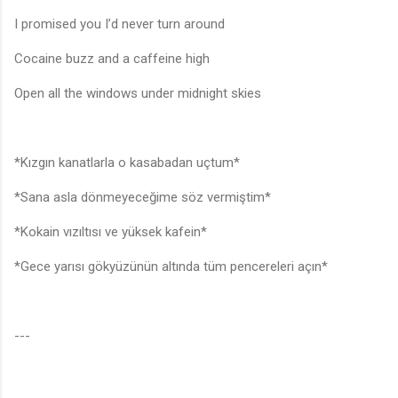
I promised you I’d never turn around
Cocaine buzz and a caffeine high
Open all the windows under midnight skies
*Kızgın kanatlarla o kasabadan uçtum*
*Sana asla dönmeyeceğime söz vermiştim*
*Kokain vızıltısı ve yüksek kafein*
*Gece yarısı gökyüzünün altında tüm pencereleri açın*
---