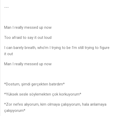
---
Man I really messed up now
Too afraid to say it out loud
I can barely breath, who’m I trying to be I’m still trying to figure
it out
Man I really messed up now
*Dostum, şimdi gerçekten batırdım*
*Yüksek sesle söylemekten çok korkuyorum*
*Zor nefes alıyorum, kim olmaya çalışıyorum, hala anlamaya
çalışıyorum*