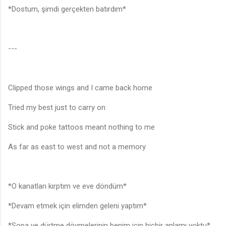
*Dostum, şimdi gerçekten batırdım*
---
Clipped those wings and I came back home
Tried my best just to carry on
Stick and poke tattoos meant nothing to me
As far as east to west and not a memory
*O kanatları kırptım ve eve döndüm*
*Devam etmek için elimden geleni yaptım*
*Sopa ve dürtme dövmelerinin benim için hiçbir anlamı yoktu*