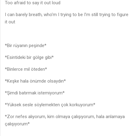
Too afraid to say it out loud
I can barely breath, who’m I trying to be I’m still trying to figure
it out
*Bir rüyanın peşinde*
*Esintideki bir gölge gibi*
*Binlerce mil öteden*
*Keşke hala önümde olsaydın*
*Şimdi batırmak istemiyorum*
*Yüksek sesle söylemekten çok korkuyorum*
*Zor nefes alıyorum, kim olmaya çalışıyorum, hala anlamaya
çalışıyorum*