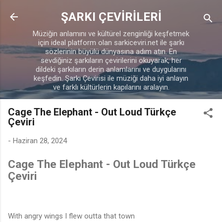
Ana içeriğe atla
ŞARKI ÇEVİRİLERİ
Müziğin anlamını ve kültürel zenginliği keşfetmek
için ideal platform olan sarkiceviri.net ile şarkı
sözlerinin büyülü dünyasına adım atın. En
sevdiğiniz şarkıların çevirilerini okuyarak, her
dildeki şarkıların derin anlamlarını ve duygularını
keşfedin. Şarkı Çevirisi ile müziği daha iyi anlayın
ve farklı kültürlerin kapılarını aralayın.
Cage The Elephant - Out Loud Türkçe
Çeviri
-
Haziran 28, 2024
Cage The Elephant - Out Loud Türkçe
Çeviri
With angry wings I flew outta that town