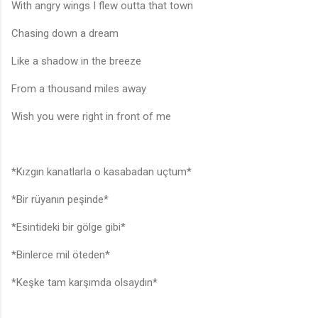
With angry wings I flew outta that town
Chasing down a dream
Like a shadow in the breeze
From a thousand miles away
Wish you were right in front of me
*Kızgın kanatlarla o kasabadan uçtum*
*Bir rüyanın peşinde*
*Esintideki bir gölge gibi*
*Binlerce mil öteden*
*Keşke tam karşımda olsaydın*