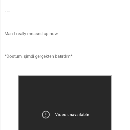
---
Man I really messed up now
*Dostum, şimdi gerçekten batırdım*