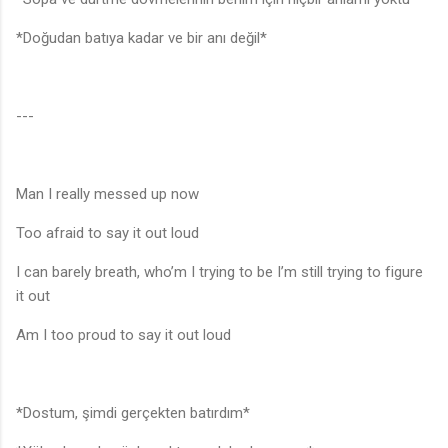
*Doğudan batıya kadar ve bir anı değil*
---
Man I really messed up now
Too afraid to say it out loud
I can barely breath, who’m I trying to be I’m still trying to figure
it out
Am I too proud to say it out loud
*Dostum, şimdi gerçekten batırdım*