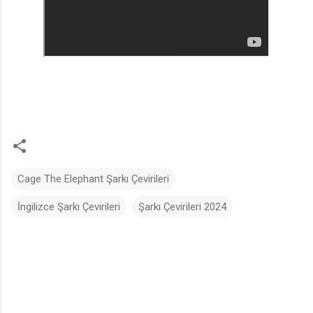
Cage The Elephant Şarkı Çevirileri
İngilizce Şarkı Çevirileri
Şarkı Çevirileri 2024
Y
o
r
u