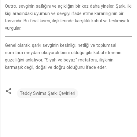
Outro, sevginin saflığını ve açıklığını bir kez daha yineler. Şarkı, iki
kişi arasındaki uyumun ve sevgiyi ifade etme kararlılığının bir
tasviridir. Bu final kısmı, ilişkilerinde karşılıklı kabul ve teslimiyeti
vurgular.
Genel olarak, şarkı sevginin kesinliği, netliği ve toplumsal
normlara meydan okuyarak birini olduğu gibi kabul etmenin
güzelliğini anlatıyor. "Siyah ve beyaz" metaforu, ilişkinin
karmaşık değil, doğal ve doğru olduğunu ifade eder.
Teddy Swims Şarkı Çevirileri
Y
o
r
u