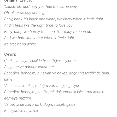
Original Lyrics:
'Cause, oh, don't say you feel the same way
Oh, clear as day and night
Baby, baby, it's black and white, we know when it feels right
And it feels like the right time to love you
Baby, baby, we barely touched, I'm ready to open up
And we both know that when it feels right
It's black and white
Çeviri:
Çünkü, ah, aynı şekilde hissettiğini söyleme
Ah, gece ve gündüz kadar net
Bebeğim, bebeğim, bu siyah ve beyaz, doğru hissettiğinde bunu
biliriz
Ve seni sevmek için doğru zaman gibi geliyor
Bebeğim, bebeğim, henüz pek dokunmadık bile, ama kendimi
açmaya hazırım
Ve ikimiz de biliyoruz ki doğru hissettiğinde
Bu siyah ve beyazdır