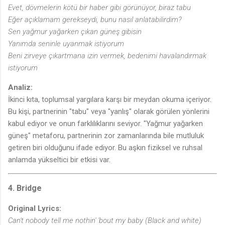
Evet, dövmelerin kötü bir haber gibi görünüyor, biraz tabu
Eğer açıklamam gerekseydi, bunu nasıl anlatabilirdim?
Sen yağmur yağarken çıkan güneş gibisin
Yanımda seninle uyanmak istiyorum
Beni zirveye çıkartmana izin vermek, bedenimi havalandırmak
istiyorum
Analiz:
İkinci kıta, toplumsal yargılara karşı bir meydan okuma içeriyor.
Bu kişi, partnerinin "tabu" veya "yanlış" olarak görülen yönlerini
kabul ediyor ve onun farklılıklarını seviyor. "Yağmur yağarken
güneş" metaforu, partnerinin zor zamanlarında bile mutluluk
getiren biri olduğunu ifade ediyor. Bu aşkın fiziksel ve ruhsal
anlamda yükseltici bir etkisi var.
4. Bridge
Original Lyrics:
Can't nobody tell me nothin' 'bout my baby (Black and white)