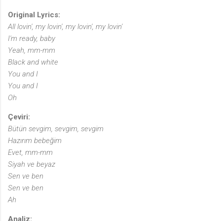
Original Lyrics:
All lovin', my lovin', my lovin', my lovin'
I'm ready, baby
Yeah, mm-mm
Black and white
You and I
You and I
Oh
Çeviri:
Bütün sevgim, sevgim, sevgim
Hazırım bebeğim
Evet, mm-mm
Siyah ve beyaz
Sen ve ben
Sen ve ben
Ah
Analiz: