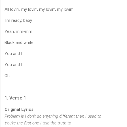
All lovin', my lovin', my lovin', my lovin'
I'm ready, baby
Yeah, mm-mm
Black and white
You and I
You and I
Oh
1. Verse 1
Original Lyrics:
Problem is I don't do anything different than I used to
You're the first one I told the truth to