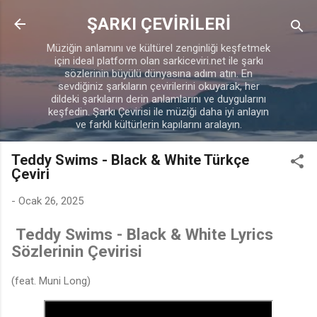
Ana içeriğe atla
ŞARKI ÇEVİRİLERİ
Müziğin anlamını ve kültürel zenginliği keşfetmek
için ideal platform olan sarkiceviri.net ile şarkı
sözlerinin büyülü dünyasına adım atın. En
sevdiğiniz şarkıların çevirilerini okuyarak, her
dildeki şarkıların derin anlamlarını ve duygularını
keşfedin. Şarkı Çevirisi ile müziği daha iyi anlayın
ve farklı kültürlerin kapılarını aralayın.
Teddy Swims - Black & White Türkçe
Çeviri
-
Ocak 26, 2025
Teddy Swims - Black & White Lyrics
Sözlerinin Çevirisi
(feat. Muni Long)