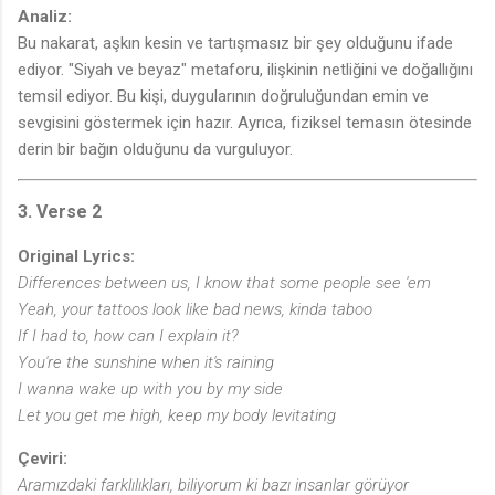
Analiz:
Bu nakarat, aşkın kesin ve tartışmasız bir şey olduğunu ifade
ediyor. "Siyah ve beyaz" metaforu, ilişkinin netliğini ve doğallığını
temsil ediyor. Bu kişi, duygularının doğruluğundan emin ve
sevgisini göstermek için hazır. Ayrıca, fiziksel temasın ötesinde
derin bir bağın olduğunu da vurguluyor.
3. Verse 2
Original Lyrics:
Differences between us, I know that some people see 'em
Yeah, your tattoos look like bad news, kinda taboo
If I had to, how can I explain it?
You're the sunshine when it's raining
I wanna wake up with you by my side
Let you get me high, keep my body levitating
Çeviri:
Aramızdaki farklılıkları, biliyorum ki bazı insanlar görüyor