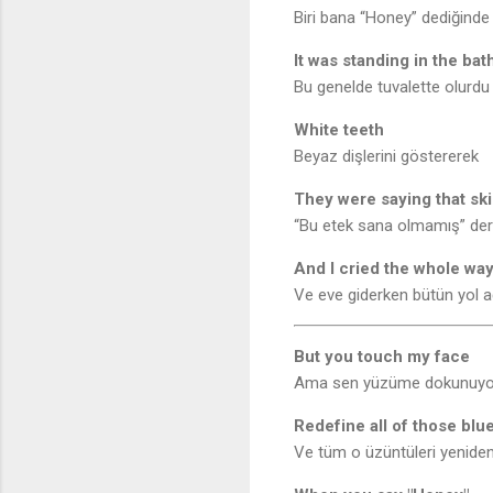
Biri bana “Honey” dediğinde
It was standing in the ba
Bu genelde tuvalette olurdu
White teeth
Beyaz dişlerini göstererek
They were saying that skir
“Bu etek sana olmamış” der
And I cried the whole wa
Ve eve giderken bütün yol 
But you touch my face
Ama sen yüzüme dokunuyo
Redefine all of those blu
Ve tüm o üzüntüleri yenide