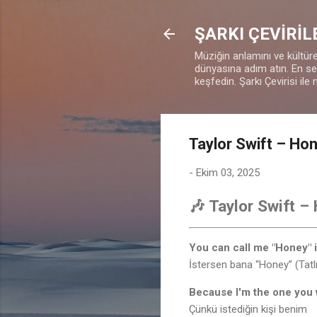
ŞARKI ÇEVİRİL
Müziğin anlamını ve kültürel
dünyasına adım atın. En sevd
keşfedin. Şarkı Çevirisi ile 
Taylor Swift – Hon
-
Ekim 03, 2025
🎶 Taylor Swift –
You can call me "Honey" 
İstersen bana “Honey” (Tatlı
Because I'm the one you
Çünkü istediğin kişi benim