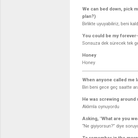
We can bed down, pick me 
plan?)
Birlikte uyuyabiliriz, beni k
You could be my forever-
Sonsuza dek sürecek tek gec
Honey
Honey
When anyone called me la
Biri beni gece geç saatte ar
He was screwing around 
Aklımla oynuyordu
Asking, "What are you we
“Ne giyiyorsun?” diye soruy