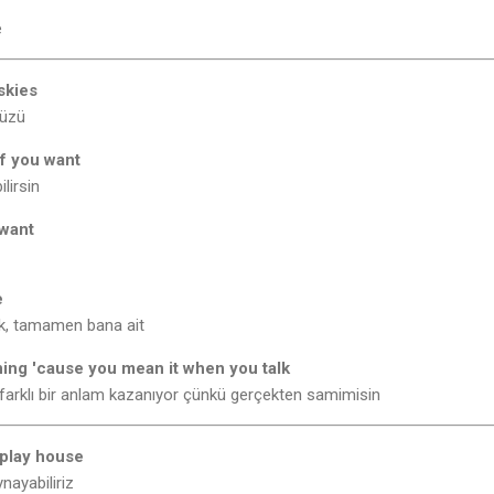
e
skies
yüzü
if you want
lirsin
 want
e
ük, tamamen bana ait
ning 'cause you mean it when you talk
farklı bir anlam kazanıyor çünkü gerçekten samimisin
 play house
nayabiliriz