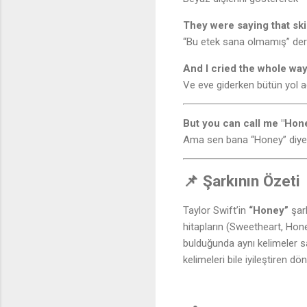
They were saying that skir
“Bu etek sana olmamış” der
And I cried the whole wa
Ve eve giderken bütün yol a
But you can call me "Hone
Ama sen bana “Honey” diyebi
📌 Şarkının Özeti
Taylor Swift’in
“Honey”
şark
hitapların (Sweetheart, Honey
bulduğunda aynı kelimeler s
kelimeleri bile iyileştiren d