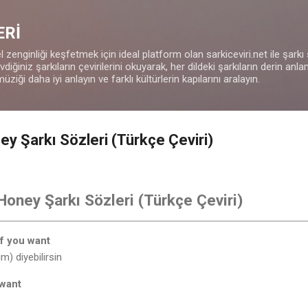
Ana içeriğe atla
ERİ
 zenginliği keşfetmek için ideal platform olan sarkiceviri.net ile şarkı
iğiniz şarkıların çevirilerini okuyarak, her dildeki şarkıların derin anla
müziği daha iyi anlayın ve farklı kültürlerin kapılarını aralayın.
ey Şarkı Sözleri (Türkçe Çeviri)
 Honey Şarkı Sözleri (Türkçe Çeviri)
if you want
m) diyebilirsin
 want