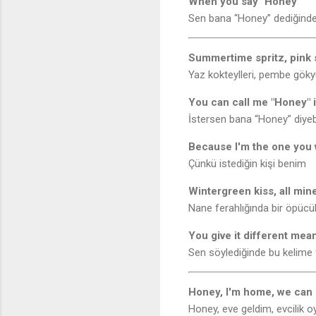
When you say "Honey"
Sen bana “Honey” dediğind
Summertime spritz, pink 
Yaz kokteylleri, pembe gök
You can call me "Honey" 
İstersen bana “Honey” diyebi
Because I'm the one you
Çünkü istediğin kişi benim
Wintergreen kiss, all min
Nane ferahlığında bir öpüc
You give it different mea
Sen söylediğinde bu kelime 
Honey, I'm home, we can
Honey, eve geldim, evcilik oy