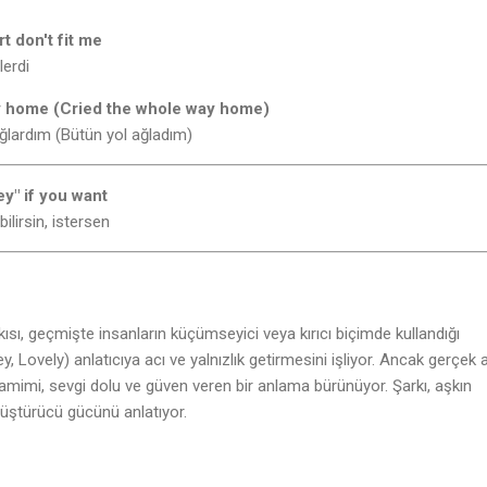
t don't fit me
lerdi
y home (Cried the whole way home)
ğlardım (Bütün yol ağladım)
y" if you want
lirsin, istersen
ısı, geçmişte insanların küçümseyici veya kırıcı biçimde kullandığı
, Lovely) anlatıcıya acı ve yalnızlık getirmesini işliyor. Ancak gerçek 
amimi, sevgi dolu ve güven veren bir anlama bürünüyor. Şarkı, aşkın
önüştürücü gücünü anlatıyor.