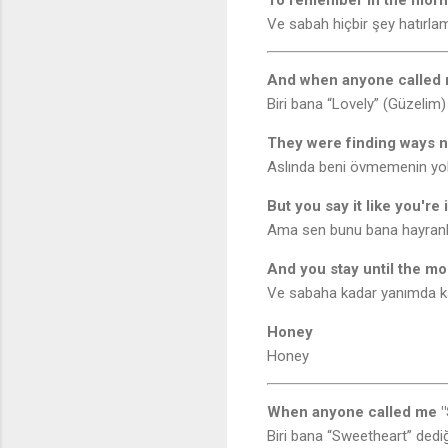
To remember in the morn
Ve sabah hiçbir şey hatırla
And when anyone called 
Biri bana “Lovely” (Güzelim)
They were finding ways n
Aslında beni övmemenin yoll
But you say it like you're
Ama sen bunu bana hayranl
And you stay until the mo
Ve sabaha kadar yanımda k
Honey
Honey
When anyone called me "
Biri bana “Sweetheart” dedi