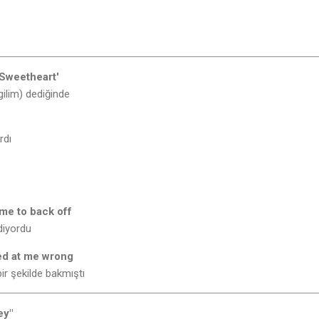
Sweetheart'
gilim) dediğinde
rdı
 me to back off
 diyordu
ed at me wrong
bir şekilde bakmıştı
ey"