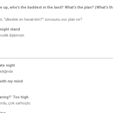
up, who's the baddest in the land? What's the plan? (What's t
aldır, “ülkedeki en havalı kim?” sorusunu sor, plan ne?
night stand
elik ilişkimsin
te night
adığında
with my mind
aring?" Too high
ordu, çok sarhoştu