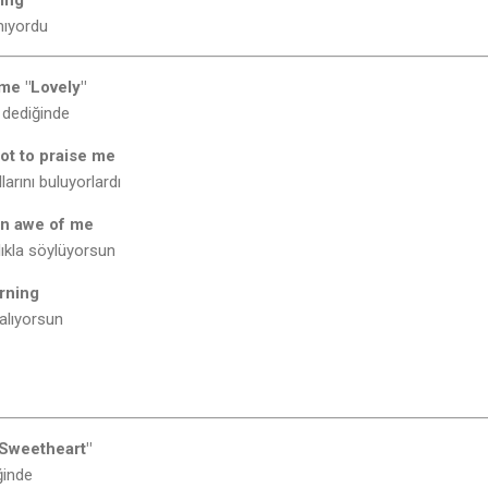
ing
mıyordu
me "Lovely"
 dediğinde
ot to praise me
arını buluyorlardı
 in awe of me
ıkla söylüyorsun
rning
alıyorsun
Sweetheart"
ğinde