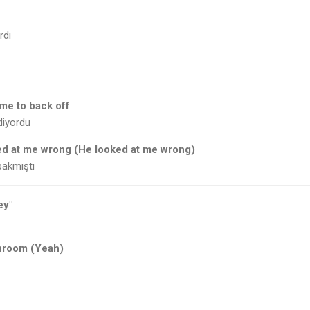
rdı
 me to back off
 diyordu
ed at me wrong (He looked at me wrong)
bakmıştı
ey"
throom (Yeah)