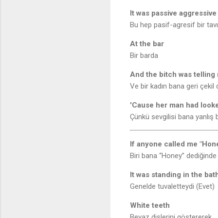
It was passive aggressive
Bu hep pasif-agresif bir tavı
At the bar
Bir barda
And the bitch was telling
Ve bir kadın bana geri çekil
'Cause her man had look
Çünkü sevgilisi bana yanlış 
If anyone called me "Hon
Biri bana “Honey” dediğinde
It was standing in the ba
Genelde tuvaletteydi (Evet)
White teeth
Beyaz dişlerini göstererek