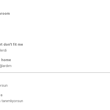
throom
t don't fit me
lerdi
y home
ağlardım
rsun
es
n tanımlıyorsun